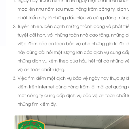
mọc lên như nấm sau mưa, hằng trăm công ty, dịch vụ
phát triển này là những dấu hiệu vô cùng đáng mừn
Tuyên nhiên, bên cạnh những thành công và phát tri
tuyệt đối hơn, với những toàn nhà cao tầng, những 
việc đảm bảo an toàn bảo vệ cho những giá trị đó là 
này cũng đòi hỏi một lượng lớn các dịch vụ cung cấ
những dịch vụ kèm theo của hầu hết tất cả những yê
vệ an toàn chất lượng.
Việc tìm kiếm một dịch vụ bảo vệ ngày nay thực sự k
kiếm trên internet cùng hàng trăm lời mời gọi quảng 
một công ty cung cấp dịch vụ bảo vệ an toàn chất l
những tìm kiếm ấy.