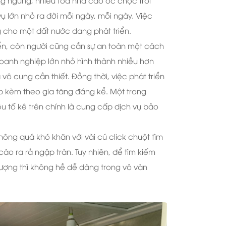
 lớn nhỏ ra đời mỗi ngày, mỗi ngày. Việc
g cho một đất nước đang phát triển.
ển, còn người cũng cần sự an toàn một cách
doanh nghiệp lớn nhỏ hình thành nhiều hơn
vô cung cần thiết. Đồng thời, việc phát triển
p kèm theo gia tăng đáng kể. Một trong
u tố kê trên chính là cung cấp dịch vụ bảo
hông quá khó khăn với vài cú click chuột tìm
cáo ra rả ngập tràn. Tuy nhiên, để tìm kiếm
ượng thì không hề dễ dàng trong vô vàn