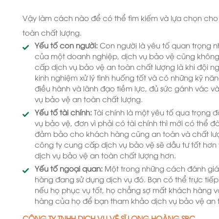
Vậy làm cách nào để có thể tìm kiếm và lựa chọn cho
toàn chất lượng.
Yếu tố con người:
Con người là yêu tố quan trọng n
của một doanh nghiệp, dịch vụ bảo vệ cũng không
cấp dịch vụ bảo vệ an toàn chất lượng là khi đội 
kinh nghiệm xử lý tình huống tốt và có những kỹ nă
điều hành và lãnh đạo tiềm lực, đủ sức gánh vác và
vụ bảo vệ an toàn chất lượng.
Yếu tố tài chính:
Tài chính là một yêu tố qua trọng 
vụ bảo vệ, đơn vì phải có tài chính thì mới có thể đà
đảm bảo cho khách hàng cũng an toàn và chất lượ
công ty cung cấp dịch vụ bảo vệ sẽ dầu tư tốt hơn v
dịch vụ bảo vệ an toàn chất lượng hơn.
Yếu tố ngoại quan:
Một trong những cách đánh giá 
hàng đang sử dụng dịch vụ đó. Bạn có thể trực ti
nếu họ phục vụ tốt, họ chẳng sợ mất khách hàng v
hàng của họ để bạn tham khảo dịch vụ bảo vệ an 
CÔNG TY TNHH DỊCH VỤ VỆ SĨ LONG HOÀNG SBC