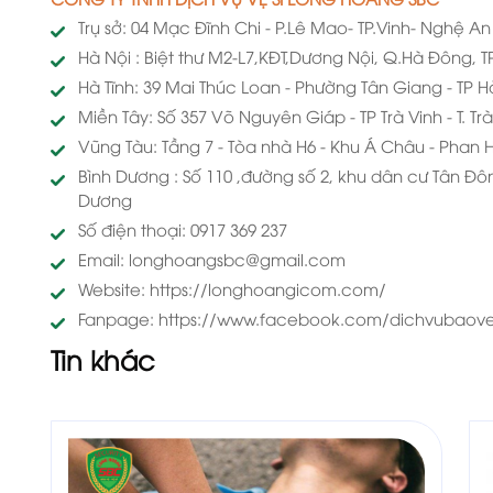
Trụ sở: 04 Mạc Đĩnh Chi - P.Lê Mao- TP.Vinh- Nghệ An
Hà Nội : Biệt thư M2-L7,KĐT,Dương Nội, Q.Hà Đông, T
Hà Tĩnh: 39 Mai Thúc Loan - Phường Tân Giang - TP H
Miền Tây: Số 357 Võ Nguyên Giáp - TP Trà Vinh - T. Tr
Vũng Tàu: Tầng 7 - Tòa nhà H6 - Khu Á Châu - Phan 
Bình Dương : Số 110 ,đường số 2, khu dân cư Tân Đôn
Dương
Số điện thoại: 0917 369 237
Email: longhoangsbc@gmail.com
Website: https://longhoangicom.com/
Fanpage: https://www.facebook.com/dichvubaov
Tin khác