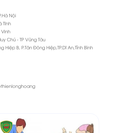
P.Hà Nội
à Tĩnh
à Vinh
Huy Chú - TP Vũng Tàu
g Hiệp B, P.Tân Đông Hiệp,TP.Dĩ An,Tỉnh Bình
ethienlonghoang