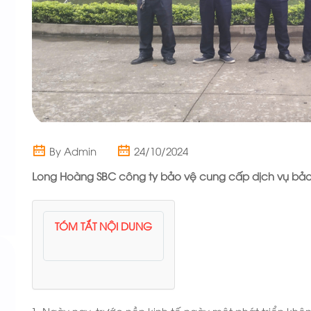
By Admin
24/10/2024
Long Hoàng SBC
công ty bảo vệ cung cấp dịch vụ bảo 
TÓM TẮT NỘI DUNG
Ngày nay, trước nền kinh tế ngày một phát triển khô