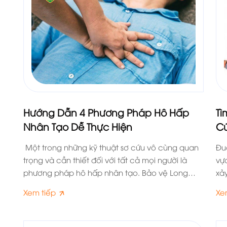
Hướng Dẫn 4 Phương Pháp Hô Hấp
Tì
Nhân Tạo Dễ Thực Hiện
Cứ
Một trong những kỹ thuật sơ cứu vô cùng quan
Đu
trọng và cần thiết đối với tất cả mọi người là
vự
phương pháp hô hấp nhân tạo. Bảo vệ Long
xả
Hoàng SBC sẽ chia sẻ với bạn 4 phương pháp hô
th
Xem tiếp
Xe
hấp nhân tạo chuẩn xác nhất.
hơ
đâ