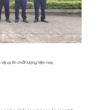
vệ uy tín chất lượng hiện nay.
ng ngừng, nhiều tòa nhà cao ốc chọc trời