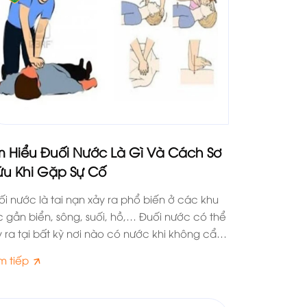
m Hiểu Đuối Nước Là Gì Và Cách Sơ
u Khi Gặp Sự Cố
ối nước là tai nạn xảy ra phổ biến ở các khu
c gần biển, sông, suối, hồ,… Đuối nước có thể
y ra tại bất kỳ nơi nào có nước khi không cẩn
ận. Cùng bảo vệ Long Hoàng SBC tìm hiểu kỹ
m tiếp
n về tình trạng đuối nước trong nội dung dưới
y nhé.