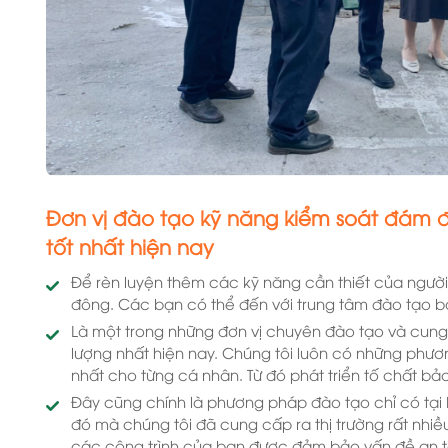
Đơn vị đào tạo kỹ năng kiểm soát đám 
tốt nhất hiện nay
Để rèn luyện thêm các kỹ năng cần thiết của ngườ
đông. Các bạn có thể đến với trung tâm đào tạo 
Là một trong những đơn vị chuyên đào tạo và cun
lượng nhất hiện nay. Chúng tôi luôn có những phương
nhất cho từng cá nhân. Từ đó phát triển tố chất b
Đây cũng chính là phương pháp đào tạo chỉ có tạ
đó mà chúng tôi đã cung cấp ra thị trường rất nhi
các công trình của bạn được đảm bảo vấn đề an to