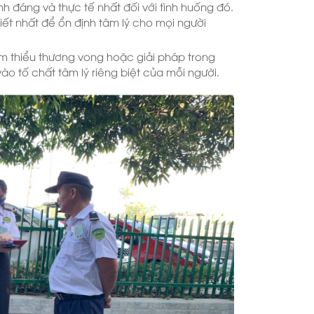
nh đáng và thực tế nhất đối với tình huống đó.
hiết nhất để ổn định tâm lý cho mọi người
m thiểu thương vong hoặc giải pháp trong
ào tố chất tâm lý riêng biệt của mỗi người.