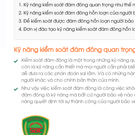
1. Kỹ năng kiểm soát đám đông quan trọng như thế 
2. Kỹ năng kiểm soát đám đông hỗn loạn của người 
3. Để kiểm soát được đám đông hỗn loạn người bảo
4. Đơn vị đào tạo kỹ năng kiểm soát đám đông hỗn l
Kỹ năng kiểm soát đám đông quan trọng
Kiểm soát đám đông là một trong những kỹ năng q
còn là kỹ năng cần thiết mà mọi người cần phải bi
dễ đưa ra các phán đoán sai lầm. Và có những hàn
người khác và cho chính bản thân của mình.
Như vậy việc kiểm soát đám đông là công việc khô
đám đông là kỹ năng mà bất cứ người bảo vệ nào c
năng quyết định tới sự thành công của người bảo 