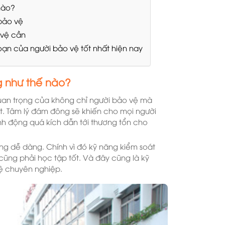
nào?
bảo vệ
 vệ cần
oạn của người bảo vệ tốt nhất hiện nay
 như thế nào?
uan trọng của không chỉ người bảo vệ mà
ết. Tâm lý đám đông sẽ khiến cho mọi người
h động quá kích dẫn tới thương tổn cho
ng dễ dàng. Chính vì đó kỹ năng kiểm soát
ũng phải học tập tốt. Và đây cũng là kỹ
vệ chuyên nghiệp.