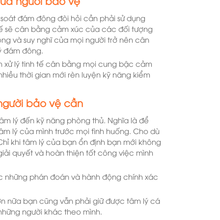
của người bảo vệ
 soát đám đông đòi hỏi cần phải sử dụng
tế sẽ cân bằng cảm xúc của các đối tượng
ộng và suy nghĩ của mọi người trở nên cân
lý đám đông.
 xử lý tinh tế cân bằng mọi cung bậc cảm
hiều thời gian mới rèn luyện kỹ năng kiểm
người bảo vệ cần
m lý đến kỹ năng phòng thủ. Nghĩa là để
m lý của mình trước mọi tình huống. Cho dù
Chỉ khi tâm lý của bạn ổn định bạn mới không
iải quyết và hoàn thiện tốt công việc mình
ợc những phán đoán và hành động chính xác
ơn nữa bạn cũng vẫn phải giữ được tâm lý cá
 những người khác theo mình.