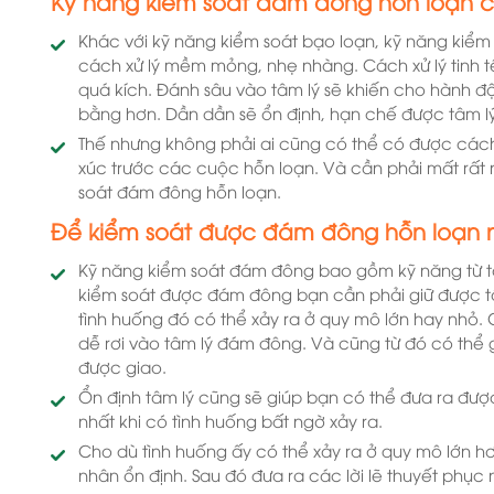
Kỹ năng kiểm soát đám đông hỗn loạn 
Khác với kỹ năng kiểm soát bạo loạn, kỹ năng kiểm
cách xử lý mềm mỏng, nhẹ nhàng. Cách xử lý tinh 
quá kích. Đánh sâu vào tâm lý sẽ khiến cho hành đ
bằng hơn. Dần dần sẽ ổn định, hạn chế được tâm 
Thế nhưng không phải ai cũng có thể có được cách
xúc trước các cuộc hỗn loạn. Và cần phải mất rất n
soát đám đông hỗn loạn.
Để kiểm soát được đám đông hỗn loạn 
Kỹ năng kiểm soát đám đông bao gồm kỹ năng từ tâ
kiểm soát được đám đông bạn cần phải giữ được tâ
tình huống đó có thể xảy ra ở quy mô lớn hay nhỏ. 
dễ rơi vào tâm lý đám đông. Và cũng từ đó có thể g
được giao.
Ổn định tâm lý cũng sẽ giúp bạn có thể đưa ra đư
nhất khi có tình huống bất ngờ xảy ra.
Cho dù tình huống ấy có thể xảy ra ở quy mô lớn h
nhân ổn định. Sau đó đưa ra các lời lẽ thuyết phục