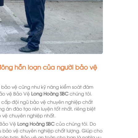
đông hỗn loạn của người bảo vệ
i bảo vệ cũng như kỹ năng kiểm soát đám
bảo vệ Bảo Vệ
Long Hoàng SBC
chúng tôi.
g cấp đội ngũ bảo vệ chuyên nghiệp chất
 án đào tạo rèn luyện tốt nhất, riêng biệt
ảo vệ chuyên nghiệp nhất.
i Bảo Vệ
Long Hoàng SBC
của chúng tôi. Do
ều bảo vệ chuyên nghiệp chất lượng. Giúp cho
àn hơn. Bảo vệ an toàn cho bạn là nghĩa vụ