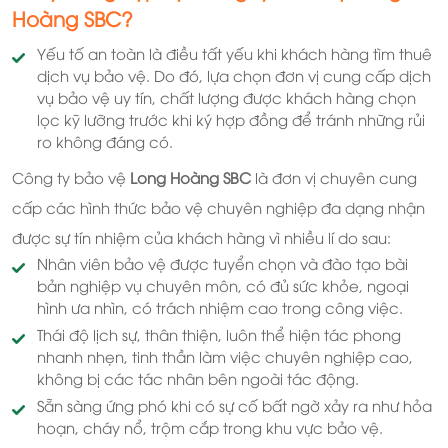
Hoàng SBC
?
Yếu tố an toàn là điều tất yếu khi khách hàng tìm thuê
dịch vụ bảo vệ. Do đó, lựa chọn đơn vị cung cấp dịch
vụ bảo vệ uy tín, chất lượng được khách hàng chọn
lọc kỹ lưỡng trước khi ký hợp đồng để tránh những rủi
ro không đáng có.
Công ty bảo vệ
Long Hoàng SBC
là đơn vị chuyên cung
cấp các hình thức bảo vệ chuyên nghiệp đa dạng nhận
được sự tín nhiệm của khách hàng vì nhiều lí do sau:
Nhân viên bảo vệ được tuyển chọn và đào tạo bài
bản nghiệp vụ chuyên môn, có đủ sức khỏe, ngoại
hình ưa nhìn, có trách nhiệm cao trong công việc.
Thái độ lịch sự, thân thiện, luôn thể hiện tác phong
nhanh nhẹn, tinh thần làm việc chuyên nghiệp cao,
không bị các tác nhân bên ngoài tác động.
Sẵn sàng ứng phó khi có sự cố bất ngờ xảy ra như hỏa
hoạn, cháy nổ, trộm cắp trong khu vực bảo vệ.