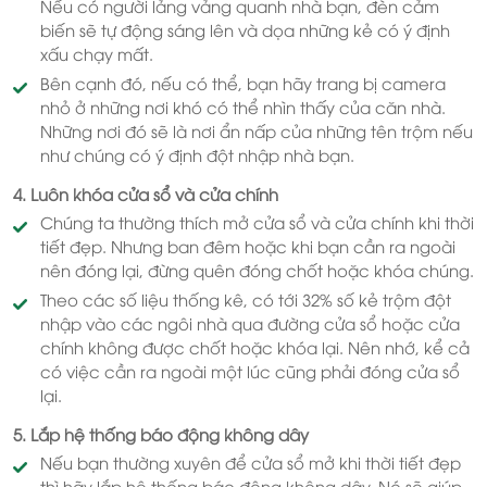
Nếu có người lảng vảng quanh nhà bạn, đèn cảm
biến sẽ tự động sáng lên và dọa những kẻ có ý định
xấu chạy mất.
Bên cạnh đó, nếu có thể, bạn hãy trang bị camera
nhỏ ở những nơi khó có thể nhìn thấy của căn nhà.
Những nơi đó sẽ là nơi ẩn nấp của những tên trộm nếu
như chúng có ý định đột nhập nhà bạn.
4. Luôn khóa cửa sổ và cửa chính
Chúng ta thường thích mở cửa sổ và cửa chính khi thời
tiết đẹp. Nhưng ban đêm hoặc khi bạn cần ra ngoài
nên đóng lại, đừng quên đóng chốt hoặc khóa chúng.
Theo các số liệu thống kê, có tới 32% số kẻ trộm đột
nhập vào các ngôi nhà qua đường cửa sổ hoặc cửa
chính không được chốt hoặc khóa lại. Nên nhớ, kể cả
có việc cần ra ngoài một lúc cũng phải đóng cửa sổ
lại.
5. Lắp hệ thống báo động không dây
Nếu bạn thường xuyên để cửa sổ mở khi thời tiết đẹp
thì hãy lắp hệ thống báo động không dây. Nó sẽ giúp