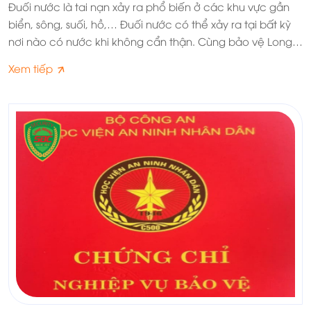
Đuối nước là tai nạn xảy ra phổ biến ở các khu vực gần
biển, sông, suối, hồ,… Đuối nước có thể xảy ra tại bất kỳ
nơi nào có nước khi không cẩn thận. Cùng bảo vệ Long
Hoàng SBC tìm hiểu kỹ hơn về tình trạng đuối nước trong
Xem tiếp
nội dung dưới đây nhé.