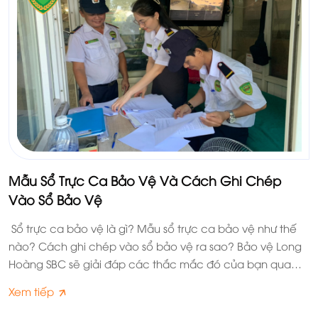
Mẫu Sổ Trực Ca Bảo Vệ Và Cách Ghi Chép
Vào Sổ Bảo Vệ
Sổ trực ca bảo vệ là gì? Mẫu sổ trực ca bảo vệ như thế
nào? Cách ghi chép vào sổ bảo vệ ra sao? Bảo vệ Long
Hoàng SBC sẽ giải đáp các thắc mắc đó của bạn qua
bài viết dưới đây.
Xem tiếp