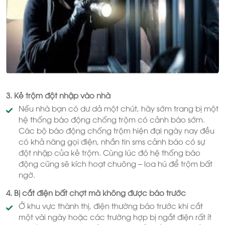
3. Kẻ trộm đột nhập vào nhà
Nếu nhà bạn có dư dả một chút, hãy sớm trang bị một
hệ thống báo động chống trộm có cảnh báo sớm.
Các bộ báo động chống trộm hiện đại ngày nay đều
có khả năng gọi điện, nhắn tin sms cảnh báo có sự
đột nhập của kẻ trộm. Cùng lúc đó hệ thống báo
động cũng sẽ kích hoạt chuông – loa hú để trộm bất
ngờ.
4. Bị cắt điện bất chợt mà không được báo trước
Ở khu vực thành thị, điện thường báo trước khi cắt
một vài ngày hoặc các trường hợp bị ngắt điện rất ít