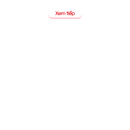
Xem tiếp
09/01/2025
Dịch Vụ Bảo vệ Khu Dân Cư
08/01/2025
Dịch vụ bảo vệ ngân hàng
07/01/2025
Dịch vụ bảo vệ nhà máy, xí nghiệp