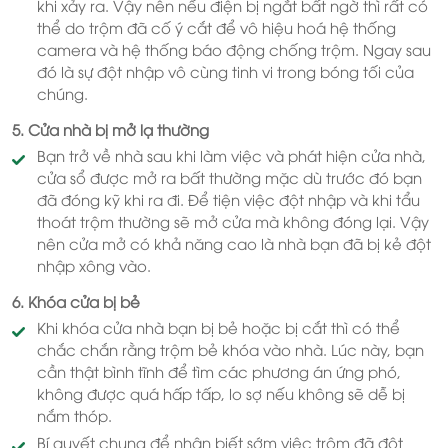
khi xảy ra. Vậy nên nếu điện bị ngắt bất ngờ thì rất có
thể do trộm đã cố ý cắt để vô hiệu hoá hệ thống
camera và hệ thống báo động chống trộm. Ngay sau
đó là sự đột nhập vô cùng tinh vi trong bóng tối của
chúng.
5. Cửa nhà bị mở lạ thường
Bạn trở về nhà sau khi làm việc và phát hiện cửa nhà,
cửa sổ được mở ra bất thường mặc dù trước đó bạn
đã đóng kỹ khi ra đi. Để tiện việc đột nhập và khi tẩu
thoát trộm thường sẽ mở cửa mà không đóng lại. Vậy
nên cửa mở có khả năng cao là nhà bạn đã bị kẻ đột
nhập xông vào.
6. Khóa cửa bị bẻ
Khi khóa cửa nhà bạn bị bẻ hoặc bị cắt thì có thể
chắc chắn rằng trộm bẻ khóa vào nhà. Lúc này, bạn
cần thật bình tĩnh để tìm các phương án ứng phó,
không được quá hấp tấp, lo sợ nếu không sẽ dễ bị
nắm thóp.
Bí quyết chung để nhận biết sớm việc trộm đã đột