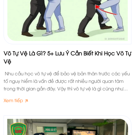
Võ Tự Vệ Là Gì? 5+ Lưu Ý Cần Biết Khi Học Võ Tự
Vệ
Nhu cầu học võ tự vệ để bảo vệ bản thân trước các yếu
tố nguy hiểm là vấn đề được rất nhiều người quan tâm
trong thời gian gần đây. Vậy thì võ tự vệ là gì cũng như
nên lựa chọn môn võ tự vệ nào cho những người mới
Xem tiếp
học? Hãy theo dõi bài viết sau đây của Bảo vệ Long
Hoàng SBC để biết thêm thông tin chi tiết.