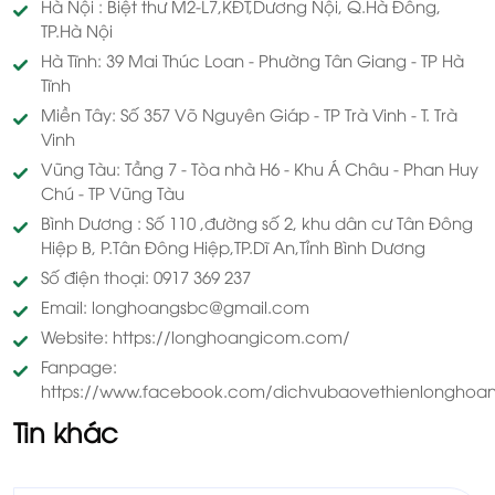
Hà Nội : Biệt thư M2-L7,KĐT,Dương Nội, Q.Hà Đông,
TP.Hà Nội
Hà Tĩnh: 39 Mai Thúc Loan - Phường Tân Giang - TP Hà
Tĩnh
Miền Tây: Số 357 Võ Nguyên Giáp - TP Trà Vinh - T. Trà
Vinh
Vũng Tàu: Tầng 7 - Tòa nhà H6 - Khu Á Châu - Phan Huy
Chú - TP Vũng Tàu
Bình Dương : Số 110 ,đường số 2, khu dân cư Tân Đông
Hiệp B, P.Tân Đông Hiệp,TP.Dĩ An,Tỉnh Bình Dương
Số điện thoại: 0917 369 237
Email: longhoangsbc@gmail.com
Website: https://longhoangicom.com/
Fanpage:
https://www.facebook.com/dichvubaovethienlonghoa
Tin khác