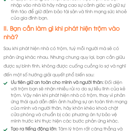
nhập vào nhà là hãy nâng cao sự cảnh giác và giữ sự
tỉnh táo để giữ đảm bảo tài sản và tính mạng sức khoẻ
của gia đình bạn.
II. Bạn cần làm gì khi phát hiện trộm vào
nhà?
Sau khi phát hiện nhà có trộm, tuỳ mỗi người mà sẽ có
phản ứng khác nhau. Nhưng chung quy lại, bạn cần giữu
được sự bình tĩnh, không được cuống cuồng lo sợ và nghĩ
đến một số hướng giải quyết phổ biến sau:
Ưu tiên giữ an toàn cho mình và người thân:
Đối diện
với trộm bạn sẽ nhận nhiều rủi ro do sự liều lĩnh của kẻ
trộm. Vậy nên khi phát hiện nhà có trộm, thay vì phản
ứng thái quá dẫn đến ảnh hưởng sự an toàn tính mạng
của mình và người thân, hãy khôn khéo khoá chặt
cửa phòng và chuẩn bị các phương án tự bảo vệ
mình trước khi thực hiện các bước phản ứng khác.
Tạo ra tiếng động lớn
: Tâm lý trộm rất căng thẳng và