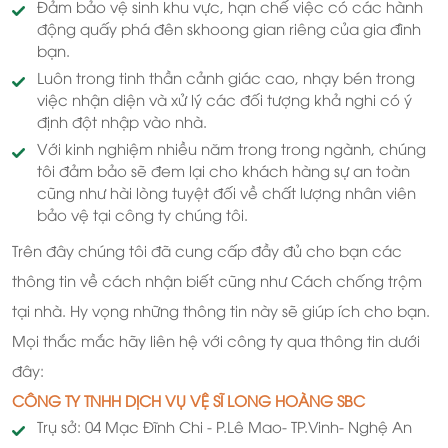
Đảm bảo vệ sinh khu vực, hạn chế việc có các hành
động quấy phá đên skhoong gian riêng của gia đình
bạn.
Luôn trong tinh thần cảnh giác cao, nhạy bén trong
việc nhận diện và xử lý các đối tượng khả nghi có ý
định đột nhập vào nhà.
Với kinh nghiệm nhiều năm trong trong ngành, chúng
tôi đảm bảo sẽ đem lại cho khách hàng sự an toàn
cũng như hài lòng tuyệt đối về chất lượng nhân viên
bảo vệ tại công ty chúng tôi.
Trên đây chúng tôi đã cung cấp đầy đủ cho bạn các
thông tin về cách nhận biết cũng như Cách chống trộm
tại nhà. Hy vọng những thông tin này sẽ giúp ích cho bạn.
Mọi thắc mắc hãy liên hệ với công ty qua thông tin dưới
đây:
CÔNG TY TNHH DỊCH VỤ VỆ SĨ LONG HOÀNG SBC
Trụ sở: 04 Mạc Đĩnh Chi - P.Lê Mao- TP.Vinh- Nghệ An