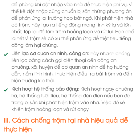
đề phòng khi đột nhập vào nhà để thực hiện phi vụ, vì
thế kẻ đột nhập cũng chuẩn bị sẵn những phương án
để phản ứng lại trường hợp bất ngờ. Khi phát hiện nhà
có trộm, hãy tạo ra tiếng động mang tính kỳ lạ và lớn
nhất, lặp lại để làm trộm hoảng loạn và rút lui. Hạn chế
la hét vì trộm sẽ có xu thế phản ứng để triệt tiêu tiếng
động làm hại chúng.
Liên lạc cơ quan an ninh, công an:
hãy nhanh chóng
liên lạc bằng cách gọi điện thoại đến công an
phường, xã, huyện để cơ quan an ninh để họ hướng
dẫn, nắm tình hình, thực hiện điều tra bắt trộm và đến
hiện trường kịp thời.
Kích hoạt hệ thống báo động:
Kích hoạt ngay chuông
hú, hệ thống tưới tiêu, hệ thống đèn điện nếu bạn đã
trang bị sẵn khi phát hiện trộm vào nhà. Việc đó sẽ
khiến trộm hoảng loạn và rút chạy.
III. Cách chống trộm tại nhà hiệu quả dễ
thực hiện