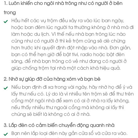
1. Luôn khiến cho ngôi nhà trông như có người ở bên
trong
Hầu hết các vụ trộm đều xảy ra vào lúc ban ngày,
hoặc ban đêm lúc người ta thường không ở nhà mà đi
làm hoặc du lịch. Vì thế nếu nhà bạn trông lúc nào
cũng như có người ở thì kẻ trộm cũng sẽ dè chừng
hơn trước khi quyết định đột nhập vào nhà. Đơn giản,
bạn có thể hẹn giờ để bật tivi, radio hoặc bật đèn
sáng, để nhà bạn trông có vẻ như đang có người ở
giúp chống trộm tại nhà một cách khá hiệu quả.
2. Nhờ sự giúp đỡ của hàng xóm và bạn bè
Nếu bạn định đi xa trong vài ngày, hãy nhờ họ để ý và
lấy thư nếu có. Lý do là vì nhiều tên trộm sẽ để thư trên
cổng một ngôi nhà để xem có ai ở nhà ra lấy không,
nếu thấy nhiều thư ngoài cổng mà không ai lấy thì
chúng sẽ biết là không có ai ở nhà.
3. Lắp đèn có cảm biến chuyển động quanh nhà
Bạn nên lắp loại đèn này gần cửa sổ và cửa ra vào.