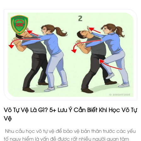
Võ Tự Vệ Là Gì? 5+ Lưu Ý Cần Biết Khi Học Võ Tự
Vệ
Nhu cầu học võ tự vệ để bảo vệ bản thân trước các yếu
tố nguy hiểm là vấn đề được rất nhiều người quan tâm