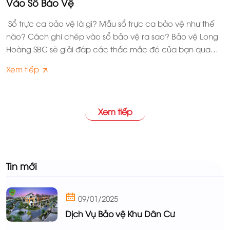
Vào Sổ Bảo Vệ
Sổ trực ca bảo vệ là gì? Mẫu sổ trực ca bảo vệ như thế
nào? Cách ghi chép vào sổ bảo vệ ra sao? Bảo vệ Long
Hoàng SBC sẽ giải đáp các thắc mắc đó của bạn qua
bài viết dưới đây.
Xem tiếp
Xem tiếp
Tin mới
09/01/2025
Dịch Vụ Bảo vệ Khu Dân Cư