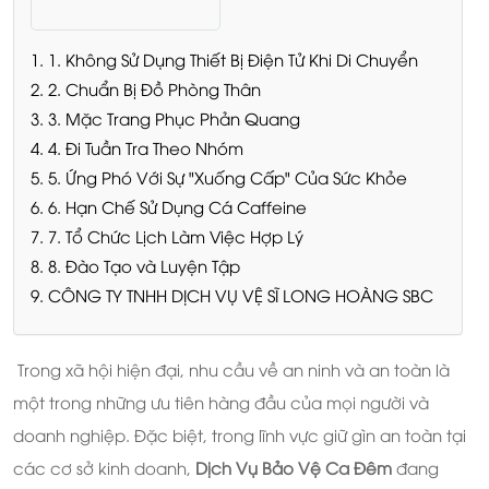
1. 1. Không Sử Dụng Thiết Bị Điện Tử Khi Di Chuyển
2. 2. Chuẩn Bị Đồ Phòng Thân
3. 3. Mặc Trang Phục Phản Quang
4. 4. Đi Tuần Tra Theo Nhóm
5. 5. Ứng Phó Với Sự "Xuống Cấp" Của Sức Khỏe
6. 6. Hạn Chế Sử Dụng Cá Caffeine
7. 7. Tổ Chức Lịch Làm Việc Hợp Lý
8. 8. Đào Tạo và Luyện Tập
9. CÔNG TY TNHH DỊCH VỤ VỆ SĨ LONG HOÀNG SBC
Trong xã hội hiện đại, nhu cầu về an ninh và an toàn là
một trong những ưu tiên hàng đầu của mọi người và
doanh nghiệp. Đặc biệt, trong lĩnh vực giữ gìn an toàn tại
các cơ sở kinh doanh,
Dịch Vụ Bảo Vệ Ca Đêm
đang