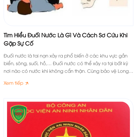
Tìm Hiểu Đuối Nước Là Gì Và Cách Sơ Cứu Khi
Gặp Sự Cố
Đuối nước là tai nạn xảy ra phổ biến ở các khu vực gần
biển, sông, suối, hồ,… Đuối nước có thể xảy ra tại bất kỳ
nơi nào có nước khi không cẩn thận. Cùng bảo vệ Long
Hoàng SBC tìm hiểu kỹ hơn về tình trạng đuối nước trong
Xem tiếp
nội dung dưới đây nhé.