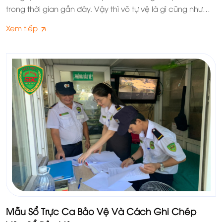
trong thời gian gần đây. Vậy thì võ tự vệ là gì cũng như
nên lựa chọn môn võ tự vệ nào cho những người mới
Xem tiếp
học? Hãy theo dõi bài viết sau đây của Bảo vệ Long
Hoàng SBC để biết thêm thông tin chi tiết.
Mẫu Sổ Trực Ca Bảo Vệ Và Cách Ghi Chép