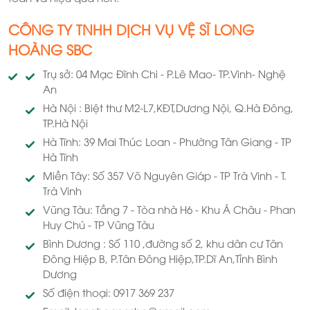
CÔNG TY TNHH DỊCH VỤ VỆ SĨ LONG
HOÀNG SBC
Trụ sở: 04 Mạc Đĩnh Chi - P.Lê Mao- TP.Vinh- Nghệ
An
Hà Nội : Biệt thư M2-L7,KĐT,Dương Nội, Q.Hà Đông,
TP.Hà Nội
Hà Tĩnh: 39 Mai Thúc Loan - Phường Tân Giang - TP
Hà Tĩnh
Miền Tây: Số 357 Võ Nguyên Giáp - TP Trà Vinh - T.
Trà Vinh
Vũng Tàu: Tầng 7 - Tòa nhà H6 - Khu Á Châu - Phan
Huy Chú - TP Vũng Tàu
Bình Dương : Số 110 ,đường số 2, khu dân cư Tân
Đông Hiệp B, P.Tân Đông Hiệp,TP.Dĩ An,Tỉnh Bình
Dương
Số điện thoại: 0917 369 237