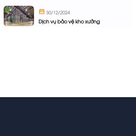
30/12/2024
Dịch vụ bảo vệ kho xưởng
Trực tuyến: 4
Ngày hôm nay: 28
Trong tuần: 479
Lượt truy cập: 137762
TRỤ SỞ CÔNG TY
Trụ sở:
Số 4 - Đ. Mạc Đĩnh Chi, phường Lê Mao, Tp Vinh,
Tỉnh Nghệ An