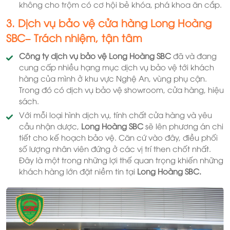
không cho trộm có cơ hội bẻ khóa, phá khoa ăn cắp.
3. Dịch vụ bảo vệ cửa hàng Long Hoàng
SBC– Trách nhiệm, tận tâm
Công ty dịch vụ bảo vệ Long Hoàng SBC
đã và đang
cung cấp nhiều hạng mục dịch vụ bảo vệ tới khách
hàng của mình ở khu vực Nghệ An, vùng phụ cận.
Trong đó có dịch vụ bảo vệ showroom, cửa hàng, hiệu
sách.
Với mỗi loại hình dịch vụ, tính chất cửa hàng và yêu
cầu nhận dược,
Long Hoàng SBC
sẽ lên phương án chi
tiết cho kế hoạch bảo vệ. Căn cứ vào đây, điều phối
số lượng nhân viên đứng ở các vị trí then chốt nhất.
Đây là một trong những lợi thế quan trọng khiến những
khách hàng lớn đặt niềm tin tại
Long Hoàng SBC.