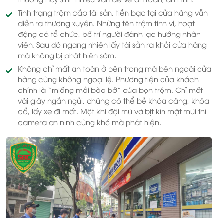
Tình trạng trộm cắp tài sản, tiền bạc tại cửa hàng vẫn
diễn ra thương xuyên. Những tên trộm tinh vi, hoạt
động có tổ chức, bố trí người đánh lạc hướng nhân
viên. Sau đó ngang nhiên lấy tài sản ra khỏi cửa hàng
mà không bị phát hiện sớm.
Không chỉ mất an toàn ở bên trong mà bên ngoài cửa
hàng cũng không ngoại lệ. Phương tiện của khách
chính là “miếng mồi bèo bở” của bọn trộm. Chỉ mất
vài giây ngắn ngủi, chúng có thể bẻ khóa càng, khóa
cổ, lấy xe đi mất. Một khi đội mũ và bịt kín mặt mũi thì
camera an ninh cũng khó mà phát hiện.