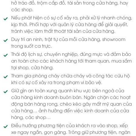
hở tráo đồ, trộm cắp đồ, tài sản trong cửa hàng, hay
các shop.
Nếu phát hiện có sự cố xảy ra, phải xử lý nhanh chóng,
kịp thời. Phối hợp với quản lý cửa hàng để giải quyết,
tránh việc làm thất thoát tài sản của cửa hàng.
Duy trì an ninh, trật tự của mỗi cửa hàng, showroom
trong suốt ca trực.
Thái độ lịch sự, chuyên nghiệp, đúng mực và đảm bảo
an toàn cho các khách hàng tới tham quan, mua sắm
tại shop, cửa hàng.
Tham gia phòng cháy chữa cháy và công tác cứu hộ
khi có sự cố xảy ra trong phạm vi bảo vệ.
Giữ gìn an toàn xung quanh khu vực bên ngoà của
cửa hàng kinh doanh buôn bán. Ngăn chặn các hoạt
động bán hàng rong, chèo kéo gây mất mỹ quan của
cửa hàng… ảnh hưởng đến việc kinh doanh của cửa
hàng, các shop…
Điều hướng phương tiện của khách ra vào shop, xếp
xe ngay ngắn, gọn gàng. Trông giữ phương tiện, ngăn