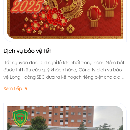
Dịch vụ bảo vệ tết
Tết nguyên đán là kì nghỉ lễ lớn nhất trong năm. Nắm bắt
được thị hiếu của quý khách hàng, Công ty dịch vụ bảo
vệ Long Hoàng SBC đưa ra kế hoạch riêng biệt cho dịch
vụ bảo vệ tết Dương lịch, Âm lịch. Cung cấp cho khách
Xem tiếp
hàng dịch vụ chất lượng, uy tín, an tâm trong kỳ nghỉ lễ
dài ngày.