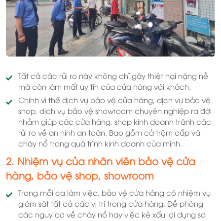
Tất cả các rủi ro này không chỉ gây thiệt hại nặng nề
mà còn làm mất uy tín của cửa hàng với khách.
Chính vì thế dịch vụ bảo vệ cửa hàng, dịch vụ bảo vệ
shop, dịch vụ bảo vệ showroom chuyên nghiệp ra đời
nhằm giúp các cửa hàng, shop kinh doanh tránh các
rủi ro về an ninh an toàn. Bao gồm cả trộm cắp và
cháy nổ trong quá trình kinh doanh của mình.
2. Nhiệm vụ của nhân viên bảo vệ cửa
hàng, bảo vệ shop, showroom
Trong mỗi ca làm việc, bảo vệ cửa hàng có nhiệm vụ
giám sát tất cả các vị trí trong cửa hàng. Đề phòng
các nguy cơ về cháy nổ hay việc kẻ xấu lợi dụng sơ