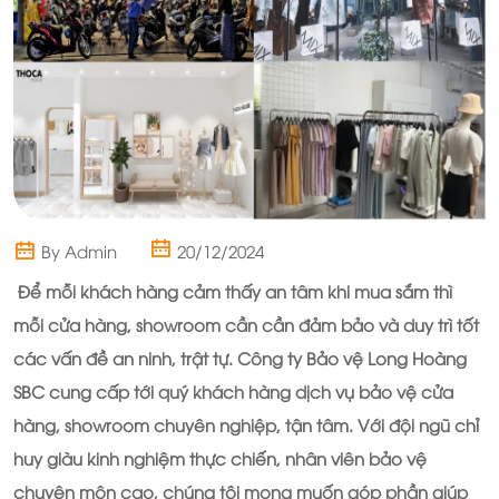
By Admin
20/12/2024
Để mỗi khách hàng cảm thấy an tâm khi mua sắm thì
mỗi cửa hàng, showroom cần cần đảm bảo và duy trì tốt
các vấn đề an ninh, trật tự.
Công ty Bảo vệ Long Hoàng
SBC c
ung cấp tới quý khách hàng dịch vụ bảo vệ cửa
hàng, showroom chuyên nghiệp, tận tâm. Với đội ngũ chỉ
huy giàu kinh nghiệm thực chiến, nhân viên bảo vệ
chuyên môn cao, chúng tôi mong muốn góp phần giúp