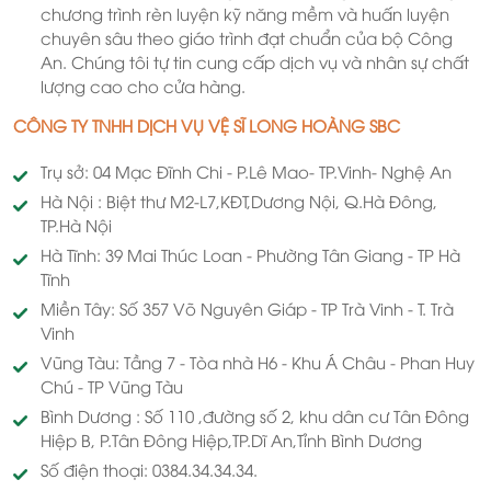
chương trình rèn luyện kỹ năng mềm và huấn luyện
chuyên sâu theo giáo trình đạt chuẩn của bộ Công
An. Chúng tôi tự tin cung cấp dịch vụ và nhân sự chất
lượng cao cho cửa hàng.
CÔNG TY TNHH DỊCH VỤ VỆ SĨ LONG HOÀNG SBC
Trụ sở: 04 Mạc Đĩnh Chi - P.Lê Mao- TP.Vinh- Nghệ An
Hà Nội : Biệt thư M2-L7,KĐT,Dương Nội, Q.Hà Đông,
TP.Hà Nội
Hà Tĩnh: 39 Mai Thúc Loan - Phường Tân Giang - TP Hà
Tĩnh
Miền Tây: Số 357 Võ Nguyên Giáp - TP Trà Vinh - T. Trà
Vinh
Vũng Tàu: Tầng 7 - Tòa nhà H6 - Khu Á Châu - Phan Huy
Chú - TP Vũng Tàu
Bình Dương : Số 110 ,đường số 2, khu dân cư Tân Đông
Hiệp B, P.Tân Đông Hiệp,TP.Dĩ An,Tỉnh Bình Dương
Số điện thoại: 0384.34.34.34.