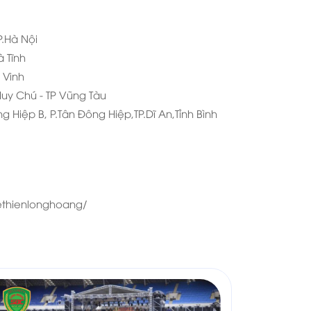
P.Hà Nội
à Tĩnh
à Vinh
Huy Chú - TP Vũng Tàu
g Hiệp B, P.Tân Đông Hiệp,TP.Dĩ An,Tỉnh Bình
ethienlonghoang/