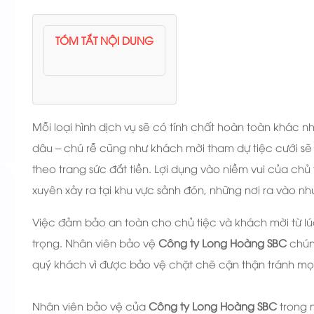
TÓM TẮT NỘI DUNG
Mỗi loại hình dịch vụ sẽ có tính chất hoàn toàn khác nh
dâu – chú rễ cũng như khách mời tham dự tiệc cưới sẽ
theo trang sức đắt tiền. Lợi dụng vào niềm vui của chủ
xuyên xảy ra tại khu vực sảnh đón, những nơi ra vào n
Việc đảm bảo an toàn cho chủ tiệc và khách mời từ lú
trọng. Nhân viên bảo vệ
Công ty Long Hoàng SBC
chún
quý khách vì được bảo vệ chặt chẽ cận thận tránh mọi 
Nhân viên bảo vệ của
Công ty Long Hoàng SBC
trong 