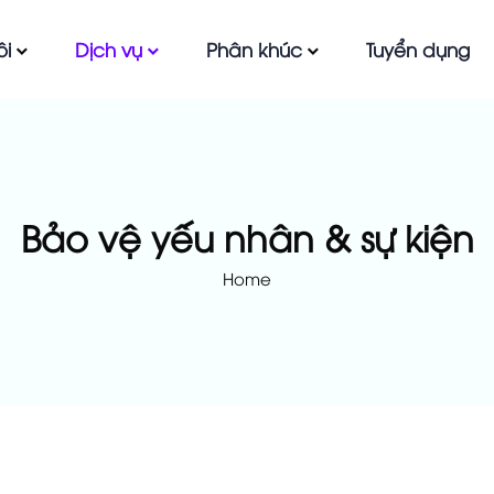
ôi
Dịch vụ
Phân khúc
Tuyển dụng
Bảo vệ yếu nhân & sự kiện
Home