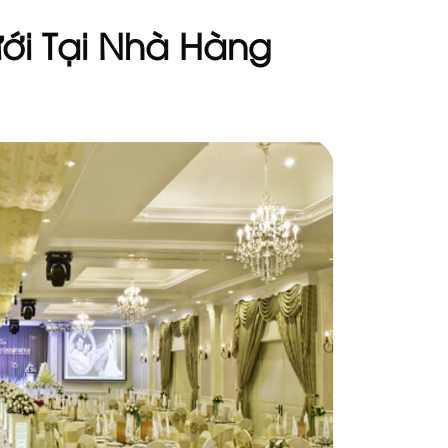
ới Tại Nhà Hàng