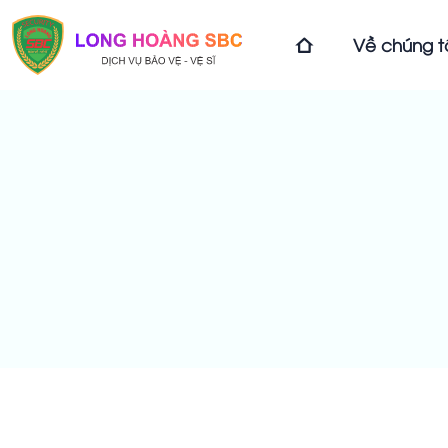
Về chúng t