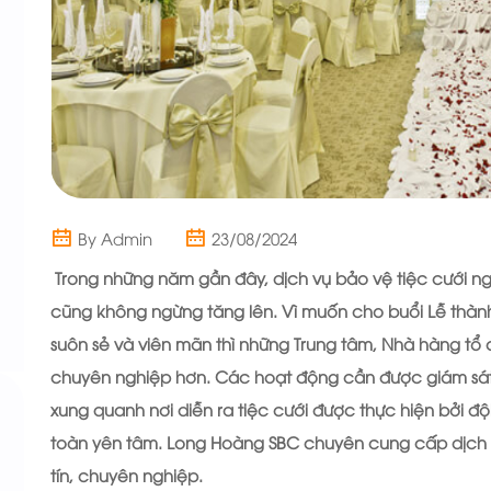
By Admin
23/08/2024
Trong những năm gần đây, dịch vụ bảo vệ tiệc cưới n
cũng không ngừng tăng lên. Vì muốn cho buổi Lễ thàn
suôn sẻ và viên mãn thì những Trung tâm, Nhà hàng tổ
chuyên nghiệp hơn. Các hoạt động cần được giám sát 
xung quanh nơi diễn ra tiệc cưới được thực hiện bởi đ
toàn yên tâm.
Long Hoàng SBC
chuyên cung cấp dịch vụ
tín, chuyên nghiệp.