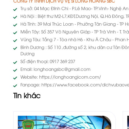
CÔNG TY TNHH DỊCH VỤ VỆ SĨ LONG HOÀNG SBC
Trụ sở: 04 Mạc Đĩnh Chi - P.Lê Mao- TP.Vinh- Nghệ An
Hà Nội : Biệt thư M2-L7,KĐT,Dương Nội, Q.Hà Đông, T
Hà Tĩnh: 39 Mai Thúc Loan - Phường Tân Giang - TP H
Miền Tây: Số 357 Võ Nguyên Giáp - TP Trà Vinh - T. Tr
Vũng Tàu: Tầng 7 - Tòa nhà H6 - Khu Á Châu - Phan 
Bình Dương : Số 110 ,đường số 2, khu dân cư Tân Đôn
Dương
Số điện thoại: 0917 369 237
Email: longhoangsbc@gmail.com
Website: https://longhoangicom.com/
Fanpage: https://www.facebook.com/dichvubaov
Tin khác