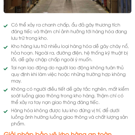
Có thể xảy ra chanh chấp, ẩu đả gây thương tích
đáng tiếc và thậm chí ảnh hưởng tới hàng hóa đang
lưu trữ trong kho.
Kho hàng lưu trữ nhiều loại hàng hóa dễ gây cháy nổ,
hỏa hoạn. Ngoài ra, đường điện, hệ thống kỹ thuật bị
lỗi, dễ gây chập chấp ngoài ý muốn.
Tai nạn lao động do người lao động không tuân thủ
quy định khi làm việc hoặc những trường hợp không
may.
Không có người điều tiết dễ gây tắc nghẽn, mất kiểm
soát luồng giao thông trong kho hàng. Thậm chí có
thể xảy ra tay nạn giao thông đáng tiếc.
Hàng hóa không được lưu kho đứng vị trí, để dưới
luồng ảnh hường luồng giao thông và chất lượng sản
phẩm.
Giải pháp bảo vệ kho hàng an toàn