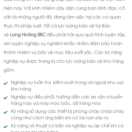
hiện nay. Với kinh nhiệm dày dặn cùng ban lãnh đạo, cố
vấn là những người đã, đang làm việc tại các cơ quan
thực thi pháp luật. Tất cả lực lượng bảo vệ tại Bảo
vệ
Long Hoàng SBC
đều phải trải qua quá trình luyện tập,
rèn luyện nghiệp vụ nghiêm khắc nhằm đảm bảo hoàn
thành nhiệm vụ bảo vệ mục tiêu suất sắc. Các kỹ năng
nghiệp vụ được trang bị cho lực lượng bảo vệ kho hàng
gồm:
Nghiệp vụ tuần tra, kiểm soát trong và ngoài khu vực
kho hàng
Nghiệp vụ điều phối, hướng dẫn các xe vận chuyển
hàng háo và máy móc bốc, dở hàng hóa
Kỹ năng sử dụng các thiết bị phòng cháy chữa cháy
cũng như cách ứng biến khi có tai nạn xảy ra
Kỹ năng võ thuật cơ bản và nghiệp vụ áp chế khi có
bạo loạn tại kho hàng