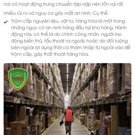
nơi có hoạt động trung chuyển tập nập nên tồn rại rất
nhiều rủi ro và nguy cơ gây mất an ninh. Cụ thể:
Trộm cắp nguyên liệu, vật tư, hàng hóa là một trong
những nguy cơ an ninh hàng đầu tại kho hàng. Hành
động này có thể là do chính công nhân, người lao
động biển thủ, tẩu thoát ra ngoài; hoặc do đối tuộng
bên ngoài lợi dụng thời cơ thâm nhập từ ngoài vào để
trộm cấp, gây thất thoát hàng hóa.