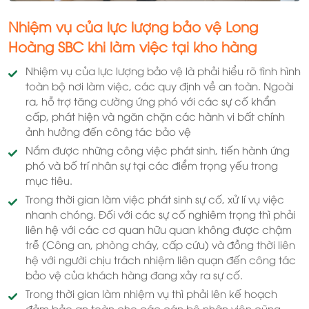
Nhiệm vụ của lực lượng bảo vệ
Long
Hoàng SBC
khi làm việc tại kho hàng
Nhiệm vụ của lực lượng bảo vệ là phải hiểu rõ tình hình
toàn bộ nơi làm việc, các quy định về an toàn. Ngoài
ra, hỗ trợ tăng cường ứng phó với các sự cố khẩn
cấp, phát hiện và ngăn chặn các hành vi bất chính
ảnh hưởng đến công tác bảo vệ
Nắm được những công việc phát sinh, tiến hành ứng
phó và bố trí nhân sự tại các điểm trọng yếu trong
mục tiêu.
Trong thời gian làm việc phát sinh sự cố, xử lí vụ việc
nhanh chóng. Đối với các sự cố nghiêm trọng thì phải
liên hệ với các cơ quan hữu quan không được chậm
trễ (Công an, phòng cháy, cấp cứu) và đồng thời liên
hệ với người chịu trách nhiệm liên quạn đến công tác
bảo vệ của khách hàng đang xảy ra sự cố.
Trong thời gian làm nhiệm vụ thì phải lên kế hoạch
đảm bảo an toàn cho các cán bộ nhân viên cũng