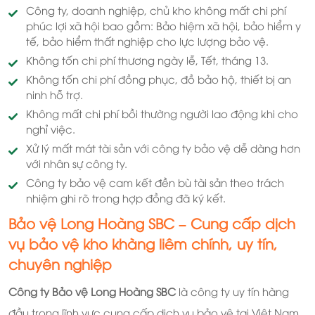
Công ty, doanh nghiệp, chủ kho không mất chi phí
phúc lợi xã hội bao gồm: Bảo hiệm xã hội, bảo hiểm y
tế, bảo hiểm thất nghiệp cho lực lượng bảo vệ.
Không tốn chi phí thương ngày lễ, Tết, tháng 13.
Không tốn chi phí đồng phục, đồ bảo hộ, thiết bị an
ninh hỗ trợ.
Không mất chi phí bồi thường người lao động khi cho
nghỉ việc.
Xử lý mất mát tài sản với công ty bảo vệ dễ dàng hơn
với nhân sự công ty.
Công ty bảo vệ cam kết đền bù tài sản theo trách
nhiệm ghi rõ trong hợp đồng đã ký kết.
Bảo vệ Long Hoàng SBC – Cung cấp dịch
vụ bảo vệ kho khàng liêm chính, uy tín,
chuyên nghiệp
Công ty Bảo vệ Long Hoàng SBC
là công ty uy tín hàng
đầu trong lĩnh vực cung cấp dịch vụ bảo vệ tại Việt Nam