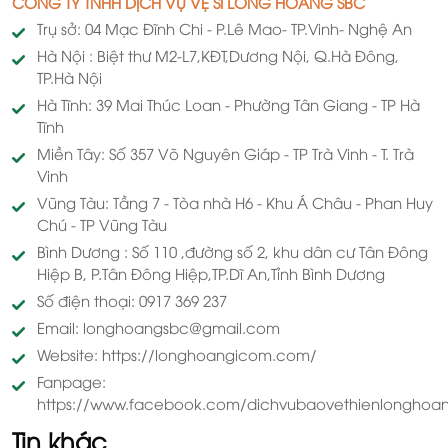
CÔNG TY TNHH DỊCH VỤ VỆ SĨ LONG HOÀNG SBC
Trụ sở: 04 Mạc Đĩnh Chi - P.Lê Mao- TP.Vinh- Nghệ An
Hà Nội : Biệt thư M2-L7,KĐT,Dương Nội, Q.Hà Đông,
TP.Hà Nội
Hà Tĩnh: 39 Mai Thúc Loan - Phường Tân Giang - TP Hà
Tĩnh
Miền Tây: Số 357 Võ Nguyên Giáp - TP Trà Vinh - T. Trà
Vinh
Vũng Tàu: Tầng 7 - Tòa nhà H6 - Khu Á Châu - Phan Huy
Chú - TP Vũng Tàu
Bình Dương : Số 110 ,đường số 2, khu dân cư Tân Đông
Hiệp B, P.Tân Đông Hiệp,TP.Dĩ An,Tỉnh Bình Dương
Số điện thoại: 0917 369 237
Email: longhoangsbc@gmail.com
Website: https://longhoangicom.com/
Fanpage:
https://www.facebook.com/dichvubaovethienlonghoa
Tin khác