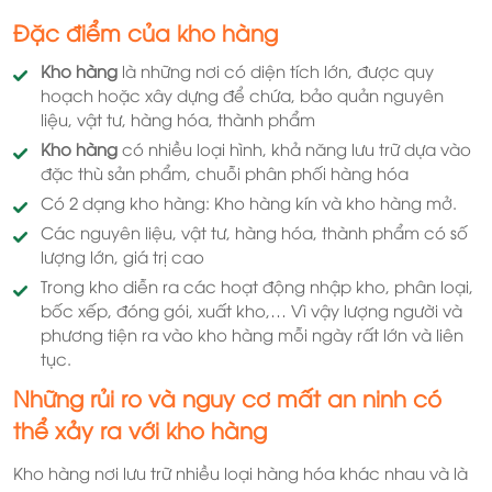
Đặc điểm của kho hàng
Kho hàng
là những nơi có diện tích lớn, được quy
hoạch hoặc xây dựng để chứa, bảo quản nguyên
liệu, vật tư, hàng hóa, thành phẩm
Kho hàng
có nhiều loại hình, khả năng lưu trữ dựa vào
đặc thù sản phẩm, chuỗi phân phối hàng hóa
Có 2 dạng kho hàng: Kho hàng kín và kho hàng mở.
Các nguyên liệu, vật tư, hàng hóa, thành phẩm có số
lượng lớn, giá trị cao
Trong kho diễn ra các hoạt động nhập kho, phân loại,
bốc xếp, đóng gói, xuất kho,… Vì vậy lượng người và
phương tiện ra vào kho hàng mỗi ngày rất lớn và liên
tục.
Những rủi ro và nguy cơ mất an ninh có
thể xảy ra với kho hàng
Kho hàng nơi lưu trữ nhiều loại hàng hóa khác nhau và là