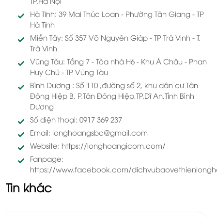
TP.Hà Nội
Hà Tĩnh: 39 Mai Thúc Loan - Phường Tân Giang - TP
Hà Tĩnh
Miền Tây: Số 357 Võ Nguyên Giáp - TP Trà Vinh - T.
Trà Vinh
Vũng Tàu: Tầng 7 - Tòa nhà H6 - Khu Á Châu - Phan
Huy Chú - TP Vũng Tàu
Bình Dương : Số 110 ,đường số 2, khu dân cư Tân
Đông Hiệp B, P.Tân Đông Hiệp,TP.Dĩ An,Tỉnh Bình
Dương
Số điện thoại: 0917 369 237
Email: longhoangsbc@gmail.com
Website: https://longhoangicom.com/
Fanpage:
https://www.facebook.com/dichvubaovethienlong
Tin khác