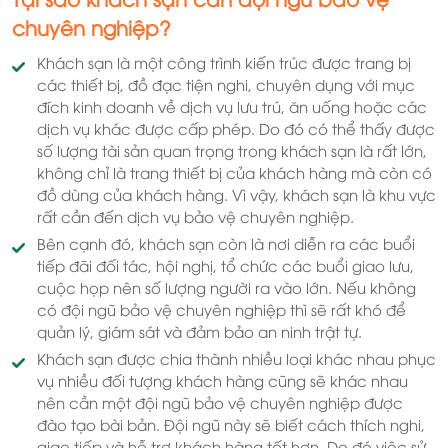
chuyên nghiệp?
Khách sạn là một công trình kiến trúc được trang bị
các thiết bị, đồ đạc tiện nghi, chuyên dụng với mục
đích kinh doanh về dịch vụ lưu trú, ăn uống hoặc các
dịch vụ khác được cấp phép. Do đó có thể thấy được
số lượng tài sản quan trọng trong khách sạn là rất lớn,
không chỉ là trang thiết bị của khách hàng mà còn có
đồ dùng của khách hàng. Vì vậy, khách sạn là khu vực
rất cần đến dịch vụ bảo vệ chuyên nghiệp.
Bên cạnh đó, khách sạn còn là nơi diễn ra các buổi
tiếp đãi đối tác, hội nghị, tổ chức các buổi giao lưu,
cuộc họp nên số lượng người ra vào lớn. Nếu không
có đội ngũ bảo vệ chuyên nghiệp thì sẽ rất khó để
quản lý, giám sát và đảm bảo an ninh trật tự.
Khách sạn được chia thành nhiều loại khác nhau phục
vụ nhiều đối tượng khách hàng cũng sẽ khác nhau
nên cần một đội ngũ bảo vệ chuyên nghiệp được
đào tạo bài bản. Đội ngũ này sẽ biết cách thích nghi,
giao tiếp và hỗ trợ khách hàng tốt hơn. Do đó việc sử