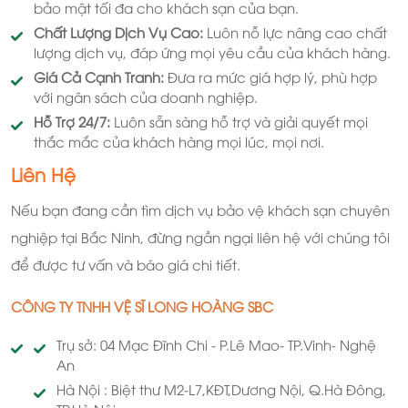
bảo mật tối đa cho khách sạn của bạn.
Chất Lượng Dịch Vụ Cao:
Luôn nỗ lực nâng cao chất
lượng dịch vụ, đáp ứng mọi yêu cầu của khách hàng.
Giá Cả Cạnh Tranh:
Đưa ra mức giá hợp lý, phù hợp
với ngân sách của doanh nghiệp.
Hỗ Trợ 24/7:
Luôn sẵn sàng hỗ trợ và giải quyết mọi
thắc mắc của khách hàng mọi lúc, mọi nơi.
Liên Hệ
Nếu bạn đang cần tìm dịch vụ bảo vệ khách sạn chuyên
nghiệp tại Bắc Ninh, đừng ngần ngại liên hệ với chúng tôi
để được tư vấn và báo giá chi tiết.
CÔNG TY TNHH VỆ SĨ LONG HOÀNG SBC
Trụ sở: 04 Mạc Đĩnh Chi - P.Lê Mao- TP.Vinh- Nghệ
An
Hà Nội : Biệt thư M2-L7,KĐT,Dương Nội, Q.Hà Đông,