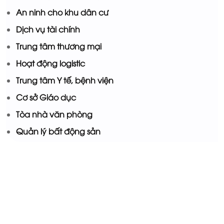
An ninh cho khu dân cư
Dịch vụ tài chính
Trung tâm thương mại
Hoạt động logistic
Trung tâm Y tế, bệnh viện
Cơ sở Giáo dục
Tòa nhà văn phòng
Quản lý bất động sản
Trực tuyến: 3
Ngày hôm nay: 41
Trong tuần: 41
Lượt truy cập: 138091