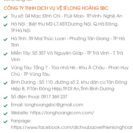
CÔNG TY TNHH DỊCH VỤ VỆ SĨ LONG HOÀNG SBC
Trụ sở: 04 Mạc Đĩnh Chi - P.Lê Mao- TP.Vinh- Nghệ An
Hà Nội : Biệt thư M2-L7,KĐT,Dương Nội, Q.Hà Đông,
TP.Hà Nội
Hà Tĩnh: 39 Mai Thúc Loan - Phường Tân Giang - TP Hà
Tĩnh
Miền Tây: Số 357 Võ Nguyên Giáp - TP Trà Vinh - T. Trà
Vinh
Vũng Tàu: Tầng 7 - Tòa nhà H6 - Khu Á Châu - Phan Huy
Chú - TP Vũng Tàu
Bình Dương : Số 110 ,đường số 2, khu dân cư Tân Đông
Hiệp B, P.Tân Đông Hiệp,TP.Dĩ An,Tỉnh Bình Dương
Số điện thoại: 0917 369 237
Email: longhoangsbc@gmail.com
Website: https://longhoangicom.com/
Fanpage:
https://www.facebook.com/dichvubaovethienlonghoan