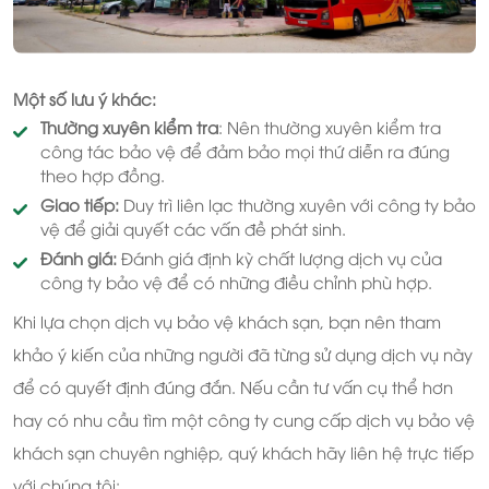
Một số lưu ý khác:
Thường xuyên kiểm tra
: Nên thường xuyên kiểm tra
công tác bảo vệ để đảm bảo mọi thứ diễn ra đúng
theo hợp đồng.
Giao tiếp:
Duy trì liên lạc thường xuyên với công ty bảo
vệ để giải quyết các vấn đề phát sinh.
Đánh giá:
Đánh giá định kỳ chất lượng dịch vụ của
công ty bảo vệ để có những điều chỉnh phù hợp.
Khi lựa chọn dịch vụ bảo vệ khách sạn, bạn nên tham
khảo ý kiến của những người đã từng sử dụng dịch vụ này
để có quyết định đúng đắn. Nếu cần tư vấn cụ thể hơn
hay có nhu cầu tìm một công ty cung cấp dịch vụ bảo vệ
khách sạn chuyên nghiệp, quý khách hãy liên hệ trực tiếp
với chúng tôi: