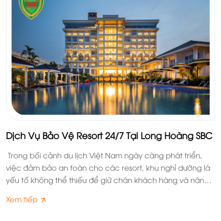
Dịch Vụ Bảo Vệ Resort 24/7 Tại Long Hoàng SBC
Trong bối cảnh du lịch Việt Nam ngày càng phát triển,
việc đảm bảo an toàn cho các resort, khu nghỉ dưỡng là
yếu tố không thể thiếu để giữ chân khách hàng và nâng
cao uy tín của các cơ sở kinh doanh. Nhận thấy tầm
Xem tiếp
quan trọng đó, Công ty Bảo vệ Long Hoàng SBC đã xây
dựng và triển khai dịch vụ bảo vệ resort chuyên nghiệp,