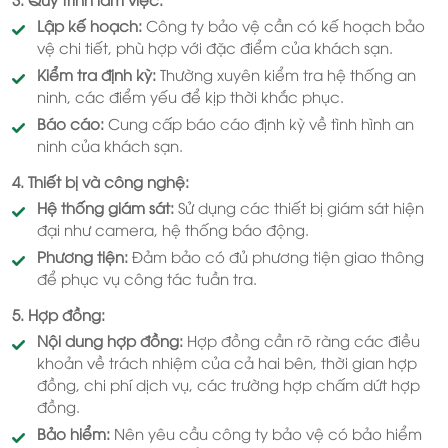
Lập kế hoạch:
Công ty bảo vệ cần có kế hoạch bảo
vệ chi tiết, phù hợp với đặc điểm của khách sạn.
Kiểm tra định kỳ:
Thường xuyên kiểm tra hệ thống an
ninh, các điểm yếu để kịp thời khắc phục.
Báo cáo:
Cung cấp báo cáo định kỳ về tình hình an
ninh của khách sạn.
4. Thiết bị và công nghệ:
Hệ thống giám sát:
Sử dụng các thiết bị giám sát hiện
đại như camera, hệ thống báo động.
Phương tiện:
Đảm bảo có đủ phương tiện giao thông
để phục vụ công tác tuần tra.
5. Hợp đồng:
Nội dung hợp đồng:
Hợp đồng cần rõ ràng các điều
khoản về trách nhiệm của cả hai bên, thời gian hợp
đồng, chi phí dịch vụ, các trường hợp chấm dứt hợp
đồng.
Bảo hiểm:
Nên yêu cầu công ty bảo vệ có bảo hiểm