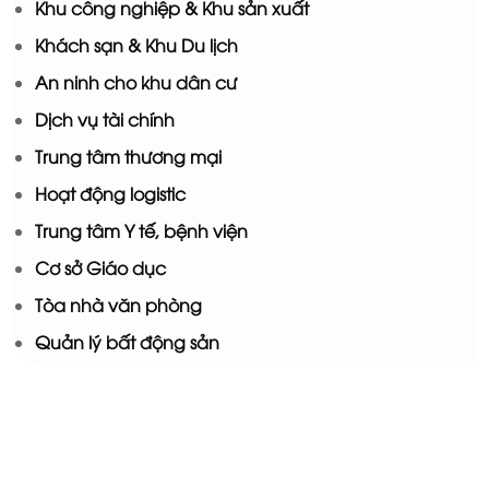
Khu công nghiệp & Khu sản xuất
Khách sạn & Khu Du lịch
An ninh cho khu dân cư
Dịch vụ tài chính
Trung tâm thương mại
Hoạt động logistic
Trung tâm Y tế, bệnh viện
Cơ sở Giáo dục
Tòa nhà văn phòng
Quản lý bất động sản
Trực tuyến: 9
Ngày hôm nay: 42
Trong tuần: 493