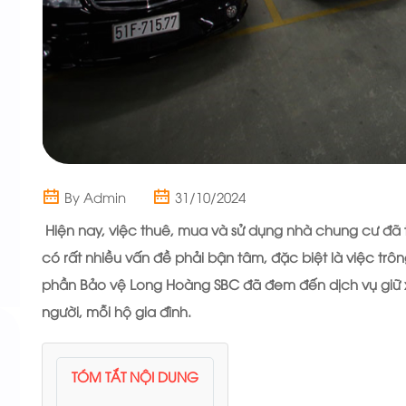
By Admin
31/10/2024
Hiện nay, việc thuê, mua và sử dụng nhà chung cư đã t
có rất nhiều vấn đề phải bận tâm, đặc biệt là việc trô
phần Bảo vệ Long Hoàng SBC
đã đem đến dịch vụ giữ 
người, mỗi hộ gia đình.
TÓM TẮT NỘI DUNG