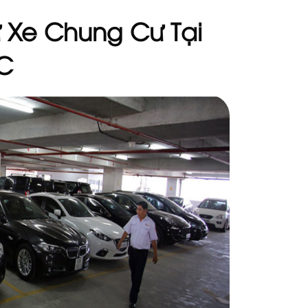
ữ Xe Chung Cư Tại
C