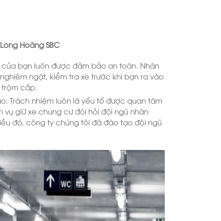
vệ Long Hoàng SBC
xe của bạn luôn được đảm bảo an toàn. Nhân
e nghiêm ngặt, kiểm tra xe trước khi bạn ra vào
 trộm cắp.
o: Trách nhiệm luôn là yếu tố được quan tâm
 vụ giữ xe chung cư đòi hỏi đội ngũ nhân
iều đó, công ty chúng tôi đã đào tạo đội ngũ