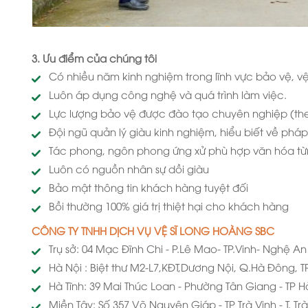
3. Ưu điểm của chúng tôi
Có nhiều năm kinh nghiệm trong lĩnh vực bảo vệ, vệ 
Luôn áp dụng công nghệ và quá trình làm việc.
Lực lượng bảo vệ được đào tạo chuyên nghiệp (th
Đội ngũ quản lý giàu kinh nghiệm, hiểu biết về pháp 
Tác phong, ngôn phong ứng xử phù hợp văn hóa từ
Luôn có nguồn nhân sự dồi giàu
Bảo mật thông tin khách hàng tuyệt đối
Bồi thường 100% giá trị thiệt hại cho khách hàng
CÔNG TY TNHH DỊCH VỤ VỆ SĨ LONG HOÀNG SBC
Trụ sở: 04 Mạc Đĩnh Chi - P.Lê Mao- TP.Vinh- Nghệ An
Hà Nội : Biệt thư M2-L7,KĐT,Dương Nội, Q.Hà Đông, T
Hà Tĩnh: 39 Mai Thúc Loan - Phường Tân Giang - TP H
Miền Tây: Số 357 Võ Nguyên Giáp - TP Trà Vinh - T. Tr