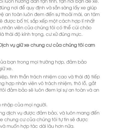
ôi luôn hướng dẫn tận tình, tận nơi bạn để xe.
úng nơi để quy định và sẵn sàng lấy xe giúp
vệ an toàn luôn đem đến sự thoải mái, an tâm
ẽ được bố trí, sắp xếp một cách hợp lí nhất
ó,nhân viên của chúng tôi có thể cúi chào
 thái độ kính trọng, cư xử đúng mực.
Dịch vụ giữ xe chung cư của chúng tôi cam
của bạn trong mọi trường hợp, đảm bảo
iữ xe.
ệp, tinh thần trách nhiệm cao và thái độ tiếp
g hợp nhân viên vô trách nhiệm, thô lỗ, gắt
 tôi đảm bảo sẽ luôn đem lại sự an toàn và an
u nhập của mọi người.
 lượng dịch vụ được đảm bảo, và luôn mang đến
xe chung cư của chúng tôi tự tin sẽ được
i và muốn hợp tác dài lâu hơn nữa.