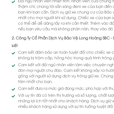
Đội ngũ nhân viên nhiệt tình: Nhân viên của chúng t
Thậm chí, chúng tôi sẵn sàng đem xe của bạn đến đ
bạn khi bạn cần. Dịch vụ giữ xe chung cư của Bảo 
nhất cho mọi người khi sử dụng. Chiếc xe của bạn s
có thể để dễ dàng lấy ra khi cần thiết. Thêm vào đ
nếu bạn yêu cầu mà không phàn nàn, thay vào đó là
2. Công Ty Cổ Phần Dịch Vụ Bảo Vệ Long Hoàng SBC - 
kết
Cam kết đảm bảo an toàn tuyệt đối cho chiếc xe 
không bị trộm cắp, hỏng hóc trong quá trình trông g
Cam kết với đội ngũ nhân viên làm việc chuyên nghi
đón mọi người chu đáo. Cam kết không xảy ra trườn
gỏng với người sử dụng dịch vụ trông giữ xe. Chúng
tâm nhất cho bạn.
Cam kết đưa ra mức giá đúng mức, phù hợp với th
Với uy tín đã có trên thị trường và số lượng, chất
những lợi ích tốt nhất cho khách hàng. Dịch vụ giữ 
nhiều khách hàng sử dụng với sự tin tưởng tuyệt đố