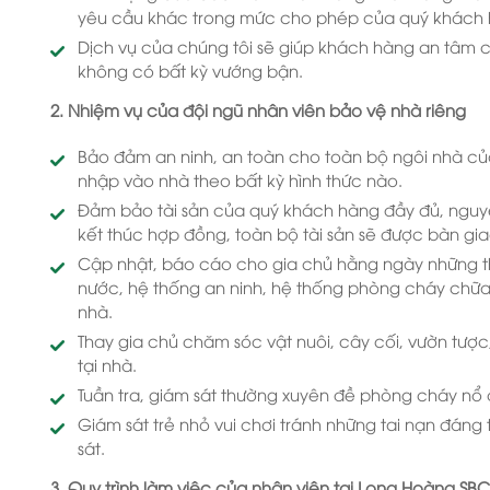
yêu cầu khác trong mức cho phép của quý khách 
Dịch vụ của chúng tôi sẽ giúp khách hàng an tâm
không có bất kỳ vướng bận.
2. Nhiệm vụ của đội ngũ nhân viên bảo vệ nhà riêng
Bảo đảm an ninh, an toàn cho toàn bộ ngôi nhà củ
nhập vào nhà theo bất kỳ hình thức nào.
Đảm bảo tài sản của quý khách hàng đầy đủ, nguyê
kết thúc hợp đồng, toàn bộ tài sản sẽ được bàn gia
Cập nhật, báo cáo cho gia chủ hằng ngày những thô
nước, hệ thống an ninh, hệ thống phòng cháy chữa 
nhà.
Thay gia chủ chăm sóc vật nuôi, cây cối, vườn tượ
tại nhà.
Tuần tra, giám sát thường xuyên đề phòng cháy nổ
Giám sát trẻ nhỏ vui chơi tránh những tai nạn đáng
sát.
3. Quy trình làm việc của nhân viên tại Long Hoàng SBC