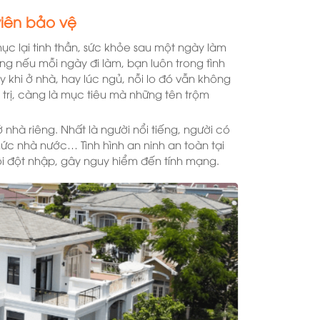
viên bảo vệ
phục lại tinh thần, sức khỏe sau một ngày làm
ng nếu mỗi ngày đi làm, bạn luôn trong tình
y khi ở nhà, hay lúc ngủ, nỗi lo đó vẫn không
á trị, càng là mục tiêu mà những tên trộm
ở nhà riêng. Nhất là người nổi tiếng, người có
c nhà nước… Tình hình an ninh an toàn tại
ội đột nhập, gây nguy hiểm đến tính mạng.