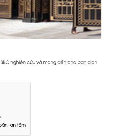
 SB
C
nghiên cứu và mang đến cho bạn dịch
ệ
toàn, an tâm