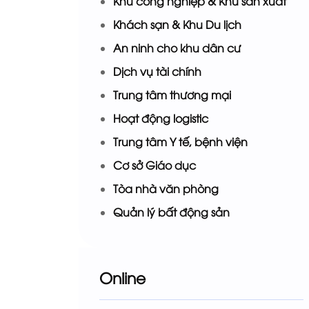
Khu công nghiệp & Khu sản xuất
Khách sạn & Khu Du lịch
An ninh cho khu dân cư
Dịch vụ tài chính
Trung tâm thương mại
Hoạt động logistic
Trung tâm Y tế, bệnh viện
Cơ sở Giáo dục
Tòa nhà văn phòng
Quản lý bất động sản
Online