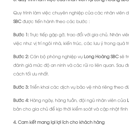
Quy trình làm việc chuyên nghiệp của các nhân viên dịc
SBC
được tiến hành theo các bước :
Bước 1:
Trực tiếp gặp gỡ, trao đổi với gia chủ. Nhân 
việc như: vị trí ngôi nhà, kiến trúc, các lưu ý trong quá
Bước 2:
Cán bộ phòng nghiệp vụ
Long Hoàng SBC
sẽ tr
đánh giá mức độ an ninh và các rủi ro liên quan. Sau 
cách tối ưu nhất.
Bước 3:
Triển khai các dịch vụ bảo vệ nhà riêng theo 
Bước 4:
Hàng ngày, hàng tuần, đội ngũ nhân viên của
bản cho gia chủ để kịp thời kiểm soát và cập nhật tình 
4. Cam kết mang lại lợi ích cho khách hàng