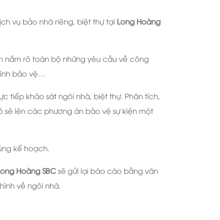
h vụ bảo nhà riêng, biệt thự tại
Long Hoàng
viên nắm rõ toàn bộ những yêu cầu về công
 trình bảo vệ…
ực tiếp khảo sát ngôi nhà, biệt thự. Phân tích,
đó sẽ lên các phương án bảo vệ sự kiện một
đúng kế hoạch.
Long Hoàng SBC
sẽ gửi lại báo cáo bằng văn
hình về ngôi nhà.