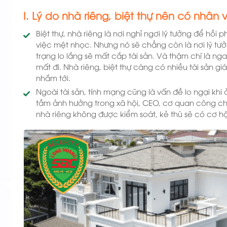
I. Lý do nhà riêng, biệt thự nên có nhân 
Biệt thự, nhà riêng là nơi nghỉ ngơi lý tưởng để hồi 
việc mệt nhọc. Nhưng nó sẽ chẳng còn là nơi lý tưở
trạng lo lắng sẽ mất cắp tài sản. Và thậm chí là nga
mất đi. Nhà riêng, biệt thự càng có nhiều tài sản gi
nhắm tới.
Ngoài tài sản, tính mạng cũng là vấn đề lo ngại khi 
tầm ảnh hưởng trong xã hội, CEO, cơ quan công chứ
nhà riêng không được kiểm soát, kẻ thù sẽ có cơ h