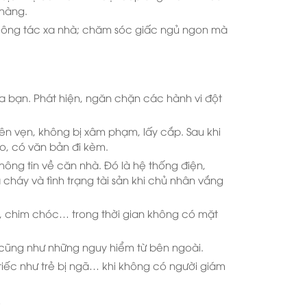
hàng.
 công tác xa nhà; chăm sóc giấc ngủ ngon mà
a bạn. Phát hiện, ngăn chặn các hành vi đột
n vẹn, không bị xâm phạm, lấy cắp. Sau khi
o, có văn bản đi kèm.
ng tin về căn nhà. Đó là hệ thống điện,
cháy và tình trạng tài sản khi chủ nhân vắng
c, chim chóc… trong thời gian không có mặt
 cũng như những nguy hiểm từ bên ngoài.
 tiếc như trẻ bị ngã… khi không có người giám