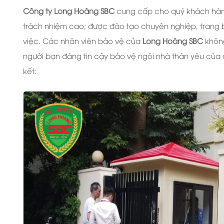
Công ty Long Hoàng SBC
cung cấp cho quý khách hàng 
trách nhiệm cao; được đào tạo chuyên nghiệp, trang b
việc. Các nhân viên bảo vệ của
Long Hoàng SBC
khôn
người bạn đáng tin cậy bảo vệ ngôi nhà thân yêu của
kết: