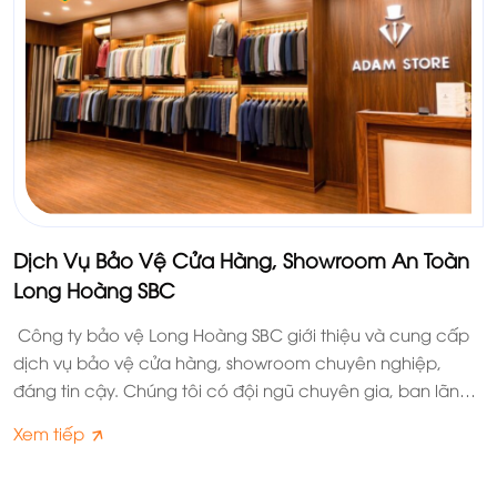
Dịch Vụ Bảo Vệ Cửa Hàng, Showroom An Toàn
Long Hoàng SBC
Công ty bảo vệ Long Hoàng SBC giới thiệu và cung cấp
dịch vụ bảo vệ cửa hàng, showroom chuyên nghiệp,
đáng tin cậy. Chúng tôi có đội ngũ chuyên gia, ban lãnh
đạo dày dặn kinh nghiệm; lực lượng bảo vệ trẻ, khỏe,
Xem tiếp
nhiệt huyết, thành thạo nghiệp vụ, kỹ năng. Sự có mặt
của nhân viên bảo vệ cùng với một phương án an ninh