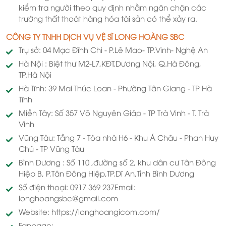
kiểm tra người theo quy định nhằm ngăn chặn các
trường thất thoát hàng hóa tài sản có thể xảy ra.
CÔNG TY TNHH DỊCH VỤ VỆ SĨ LONG HOÀNG SBC
Trụ sở: 04 Mạc Đĩnh Chi - P.Lê Mao- TP.Vinh- Nghệ An
Hà Nội : Biệt thư M2-L7,KĐT,Dương Nội, Q.Hà Đông,
TP.Hà Nội
Hà Tĩnh: 39 Mai Thúc Loan - Phường Tân Giang - TP Hà
Tĩnh
Miền Tây: Số 357 Võ Nguyên Giáp - TP Trà Vinh - T. Trà
Vinh
Vũng Tàu: Tầng 7 - Tòa nhà H6 - Khu Á Châu - Phan Huy
Chú - TP Vũng Tàu
Bình Dương : Số 110 ,đường số 2, khu dân cư Tân Đông
Hiệp B, P.Tân Đông Hiệp,TP.Dĩ An,Tỉnh Bình Dương
Số điện thoại: 0917 369 237Email:
longhoangsbc@gmail.com
Website: https://longhoangicom.com/
Fanpage: