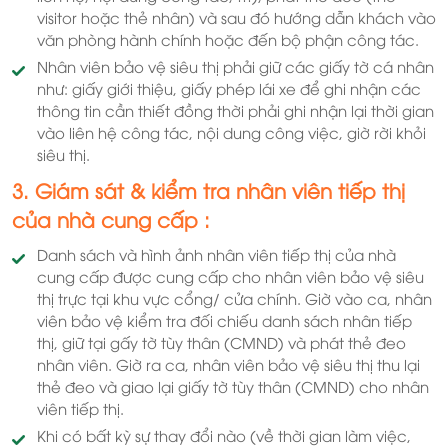
visitor hoặc thẻ nhân) và sau đó hướng dẫn khách vào
văn phòng hành chính hoặc đến bộ phận công tác.
Nhân viên bảo vệ siêu thị phải giữ các giấy tờ cá nhân
như: giấy giới thiệu, giấy phép lái xe để ghi nhận các
thông tin cần thiết đồng thời phải ghi nhận lại thời gian
vào liên hệ công tác, nội dung công việc, giờ rời khỏi
siêu thị.
3. Giám sát & kiểm tra nhân viên tiếp thị
của nhà cung cấp :
Danh sách và hình ảnh nhân viên tiếp thị của nhà
cung cấp được cung cấp cho nhân viên bảo vệ siêu
thị trực tại khu vực cổng/ cửa chính. Giờ vào ca, nhân
viên bảo vệ kiểm tra đối chiếu danh sách nhân tiếp
thị, giữ tại gấy tờ tùy thân (CMND) và phát thẻ đeo
nhân viên. Giờ ra ca, nhân viên bảo vệ siêu thị thu lại
thẻ đeo và giao lại giấy tờ tùy thân (CMND) cho nhân
viên tiếp thị.
Khi có bất kỳ sự thay đổi nào (về thời gian làm việc,