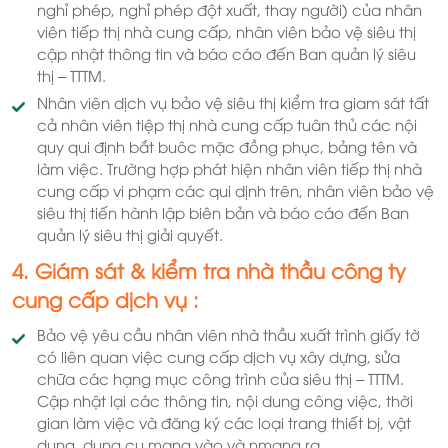
nghỉ phép, nghỉ phép đột xuất, thay người) của nhân
viên tiếp thị nhà cung cấp, nhân viên bảo vệ siêu thị
cập nhật thông tin và báo cáo đến Ban quản lý siêu
thị – TTTM.
Nhân viên dịch vụ bảo vệ siêu thị kiểm tra giam sát tất
cả nhân viên tiệp thị nhà cung cấp tuân thủ các nội
quy qui định bắt buôc mặc đồng phục, bảng tên và
làm việc. Trường hợp phát hiện nhân viên tiếp thị nhà
cung cấp vi phạm các qui dịnh trên, nhân viên bảo vệ
siêu thị tiến hành lập biên bản và báo cáo đến Ban
quản lý siêu thị giải quyết.
4. Giám sát & kiểm tra nhà thầu công ty
cung cấp dịch vụ :
Bảo vệ yêu cầu nhân viên nhà thầu xuất trình giấy tờ
có liên quan việc cung cấp dịch vụ xây dựng, sửa
chữa các hạng mục công trình của siêu thị – TTTM.
Cập nhật lại các thông tin, nội dung công việc, thời
gian làm việc và đăng ký các loại trang thiết bị, vật
dụng, dụng cụ mang vào và nmang ra.