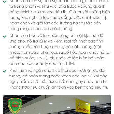
Nhân viên dịch vụ bảo vệ siêu thị canh giữ an ninh trật
tự trong phạm vu khu vực phía trước và xung quanh
cổng chính/ cửa ra vào siêu thị. Giải quyết những hiện
tượng khả nghi tụ tập trước cổng/ cửa chính siêu thị,
ngăn chặn và giải tán các trường hợp tụ tập bán
hàng rong, chèo kéo khách hàng.
Nhân viên bảo vệ luôn sẵn sàng có mặt kịp thời để
ứng phó, hỗ trợ xử lý và kiểm soát tốt nhất các tình
huống khẩn cấp hoặc các sự cố bất thường (đột
nhập, trộm cắp, phá hoại, sự cố hỏa hoạn cháy nổ, sự
cố điện nước, .v.v…), ghi nhận và lập biên bản báo
cáo cho Ban quản lý siêu thị – TTTM.
Phát hiện và ngăn chặn kịp thời các trường hợp đối
tượng, cá nhân mang hoặc xách các loại vũ khí gây
nguy hiểm, chất nổ, thuốc nổ, chất gây cháy bao bì
không hợp tiêu chuẩn an toàn vào bên trong siêu thị.