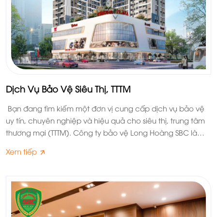
Dịch Vụ Bảo Vệ Siêu Thị, TTTM
Bạn đang tìm kiếm một đơn vị cung cấp dịch vụ bảo vệ
uy tín, chuyên nghiệp và hiệu quả cho siêu thị, trung tâm
thương mại (TTTM). Công ty bảo vệ Long Hoàng SBC là
một trong những công ty bảo vệ hàng đầu tại Việt Nam,
Xem tiếp
chúng tôi chuyên cung cấp các dịch vụ bảo vệ cho các
đối tượng khác nhau, trong đó có dịch vụ bảo vệ siêu thị
– TTTM chuyên nghiệp.