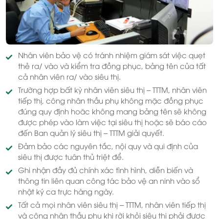
Nhân viên bảo vệ có tránh nhiệm giám sát việc quẹt
thẻ ra/ vào và kiểm tra đồng phục, bảng tên của tất
cả nhân viên ra/ vào siêu thị.
Trường hợp bất kỳ nhân viên siêu thị – TTTM, nhân viên
tiếp thị, công nhân thầu phụ không mặc đồng phục
đúng quy định hoăc không mang bảng tên sẽ không
được phép vào làm việc tại siêu thị hoặc sẽ báo cáo
đến Ban quản lý siêu thị – TTTM giải quyết.
Đảm bảo các nguyên tắc, nội quy và qui định của
siêu thị được tuân thủ triệt để.
Ghi nhận đầy đủ chính xác tình hình, diễn biến và
thông tin liên quan công tác bảo vệ an ninh vào sổ
nhật ký ca trực hàng ngày.
Tất cả mọi nhân viên siêu thị – TTTM, nhân viên tiếp thị
và công nhân thầu phụ khi rời khỏi siêu thị phải đươc