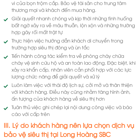
vi của bọn trộm cắp. Bảo vệ tài sản cho trung tâm
thương mại và khách đến mua hàng.
Giải quyết nhanh chóng và kịp thời những tình huống
bất ngờ xảy ra về mâu thuẫn, lộn xộn và những trường
hợp gây rối mất trật tự
Thực hiện việc hướng dẫn khách di chuyển trong
trường hợp siêu thị đông và ùn tắc
Tiến hành công tác kiểm tra về phòng cháy chữa
cháy vệ sinh cứu hộ và an toàn lao động. Đặc biệt, khi
xảy ra khẩn cấp, nhân viên cần phối hợp với các lực
lượng chức năng để giải quyết và xử lý
Luôn làm việc với thái độ lịch sự, cởi mở và thân thiện
với khách hàng. Điều này cũng nhằm tăng hình ảnh,
ấn tượng của khách hàng về siêu thị hơn
Tuân thủ việc ghi chép lại nội dung công việc và báo
cáo với cấp trên
III. Lý do khách hàng nên lựa chọn dịch vụ
bảo vệ siêu thị tại Long Hoàng SBC