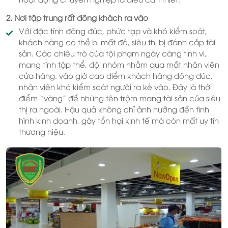
2. Nơi tập trung rất đông khách ra vào
Với đặc tính đông đúc, phức tạp và khó kiểm soát,
khách hàng có thể bị mất đồ, siêu thị bị đánh cắp tài
sản. Các chiêu trò của tội phạm ngày càng tinh vi,
mang tính tập thể, đội nhóm nhằm qua mắt nhân viên
cửa hàng. vào giờ cao điểm khách hàng đông đúc,
nhân viên khó kiểm soát người ra kẻ vào. Đây là thời
điểm “vàng” để những tên trộm mang tài sản của siêu
thị ra ngoài. Hậu quả không chỉ ảnh hưởng đến tình
hình kinh doanh, gây tổn hại kinh tế mà còn mất uy tín
thương hiệu.