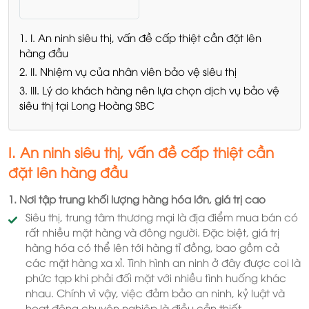
1. I. An ninh siêu thị, vấn đề cấp thiệt cần đặt lên
hàng đầu
2. II. Nhiệm vụ của nhân viên bảo vệ siêu thị
3. III. Lý do khách hàng nên lựa chọn dịch vụ bảo vệ
siêu thị tại Long Hoàng SBC
I. An ninh siêu thị, vấn đề cấp thiệt cần
đặt lên hàng đầu
1. Nơi tập trung khối lượng hàng hóa lớn, giá trị cao
Siêu thị, trung tâm thương mại là địa điểm mua bán có
rất nhiều mặt hàng và đông người. Đặc biệt, giá trị
hàng hóa có thể lên tới hàng tỉ đồng, bao gồm cả
các mặt hàng xa xỉ. Tình hình an ninh ở đây được coi là
phức tạp khi phải đối mặt với nhiều tình huống khác
nhau. Chính vì vậy, việc đảm bảo an ninh, kỷ luật và
hoạt động chuyên nghiệp là điều cần thiết.