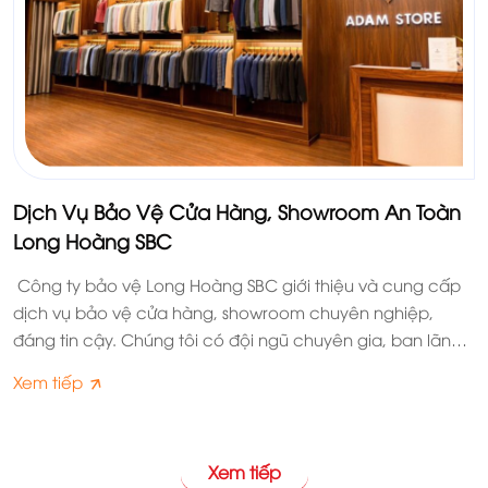
Dịch Vụ Bảo Vệ Cửa Hàng, Showroom An Toàn
Long Hoàng SBC
Công ty bảo vệ Long Hoàng SBC giới thiệu và cung cấp
dịch vụ bảo vệ cửa hàng, showroom chuyên nghiệp,
đáng tin cậy. Chúng tôi có đội ngũ chuyên gia, ban lãnh
đạo dày dặn kinh nghiệm; lực lượng bảo vệ trẻ, khỏe,
Xem tiếp
nhiệt huyết, thành thạo nghiệp vụ, kỹ năng. Sự có mặt
của nhân viên bảo vệ cùng với một phương án an ninh
hiệu quả của chúng tôi là lợi thế thắt chặt an ninh cửa
Xem tiếp
hàng; tạo môi trường mua sắm văn minh, thoải mái cho