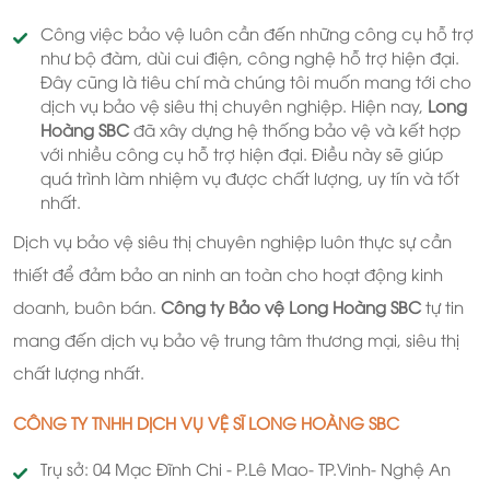
Công việc bảo vệ luôn cần đến những công cụ hỗ trợ
như bộ đàm, dùi cui điện, công nghệ hỗ trợ hiện đại.
Đây cũng là tiêu chí mà chúng tôi muốn mang tới cho
dịch vụ bảo vệ siêu thị chuyên nghiệp. Hiện nay,
Long
Hoàng SBC
đã xây dựng hệ thống bảo vệ và kết hợp
với nhiều công cụ hỗ trợ hiện đại. Điều này sẽ giúp
quá trình làm nhiệm vụ được chất lượng, uy tín và tốt
nhất.
Dịch vụ bảo vệ siêu thị chuyên nghiệp luôn thực sự cần
thiết để đảm bảo an ninh an toàn cho hoạt động kinh
doanh, buôn bán.
Công ty Bảo vệ Long Hoàng SBC
tự tin
mang đến dịch vụ bảo vệ trung tâm thương mại, siêu thị
chất lượng nhất.
CÔNG TY TNHH DỊCH VỤ VỆ SĨ LONG HOÀNG SBC
Trụ sở: 04 Mạc Đĩnh Chi - P.Lê Mao- TP.Vinh- Nghệ An