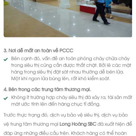
3. Nơi dễ mất an toàn về PCCC
Bên cạnh đó, vấn đề an toàn phòng cháy chữa cháy
trong siêu thị cũng cần được thắt chặt. Bởi lẽ các mặt
hàng trong siêu thị đặt sát nhau thường dễ bén lửa.
Một khi ngon lửa bùng lên, rất khó kiểm soát.
4. Bên trong các trung tâm thương mại.
Không ít trường hợp cháy siêu thị đã xảy ra, tài sản mất
mát ước tính lên đến hàng chục tỉ đồng.
Trước thực trạng đó, dịch vụ bảo vệ siêu thị, dịch vụ bảo
vệ trung tâm thương mại
Long Hoàng SBC
đã xuất hiện để
đáp ứng những điều cầu trên. Khách hàng có thể hoàn