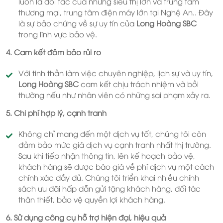
luôn là đối tác của những siêu thị lớn và trung tâm
thương mại, trung tâm điện máy lớn tại Nghệ An.. Đây
là sự bảo chứng về sự uy tín của
Long Hoàng SBC
trong lĩnh vực bảo vệ.
4. Cam kết đảm bảo rủi ro
Với tinh thần làm việc chuyên nghiệp, lịch sự và uy tín,
Long Hoàng SBC
cam kết chịu trách nhiệm và bồi
thường nếu như nhân viên có những sai phạm xảy ra.
5. Chi phí hợp lý, cạnh tranh
Không chỉ mang đến một dịch vụ tốt, chúng tôi còn
đảm bảo mức giá dịch vụ cạnh tranh nhất thị trường.
Sau khi tiếp nhận thông tin, lên kế hoạch bảo vệ,
khách hàng sẽ được báo giá về phí dịch vụ một cách
chính xác đầy đủ. Chúng tôi triển khai nhiều chính
sách ưu đãi hấp dẫn gửi tặng khách hàng, đối tác
thân thiết, bảo vệ quyền lợi khách hàng.
6. Sử dụng công cụ hỗ trợ hiện đại, hiệu quả