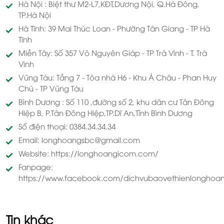
Hà Nội : Biệt thư M2-L7,KĐT,Dương Nội, Q.Hà Đông,
TP.Hà Nội
Hà Tĩnh: 39 Mai Thúc Loan - Phường Tân Giang - TP Hà
Tĩnh
Miền Tây: Số 357 Võ Nguyên Giáp - TP Trà Vinh - T. Trà
Vinh
Vũng Tàu: Tầng 7 - Tòa nhà H6 - Khu Á Châu - Phan Huy
Chú - TP Vũng Tàu
Bình Dương : Số 110 ,đường số 2, khu dân cư Tân Đông
Hiệp B, P.Tân Đông Hiệp,TP.Dĩ An,Tỉnh Bình Dương
Số điện thoại: 0384.34.34.34
Email: longhoangsbc@gmail.com
Website: https://longhoangicom.com/
Fanpage:
https://www.facebook.com/dichvubaovethienlonghoan
Tin khác