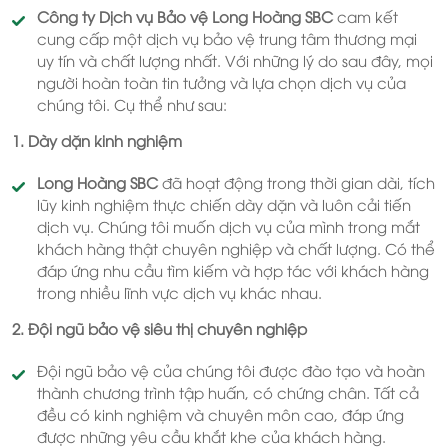
Công ty Dịch vụ Bảo vệ Long Hoàng SBC
cam kết
cung cấp một dịch vụ bảo vệ trung tâm thương mại
uy tín và chất lượng nhất. Với những lý do sau đây, mọi
người hoàn toàn tin tưởng và lựa chọn dịch vụ của
chúng tôi. Cụ thể như sau:
1. Dày dặn kinh nghiệm
Long Hoàng SBC
đã hoạt động trong thời gian dài, tích
lũy kinh nghiệm thực chiến dày dặn và luôn cải tiến
dịch vụ. Chúng tôi muốn dịch vụ của mình trong mắt
khách hàng thật chuyên nghiệp và chất lượng. Có thể
đáp ứng nhu cầu tìm kiếm và hợp tác với khách hàng
trong nhiều lĩnh vực dịch vụ khác nhau.
2. Đội ngũ bảo vệ siêu thị chuyên nghiệp
Đội ngũ bảo vệ của chúng tôi được đào tạo và hoàn
thành chương trình tập huấn, có chứng chân. Tất cả
đều có kinh nghiệm và chuyên môn cao, đáp ứng
được những yêu cầu khắt khe của khách hàng.