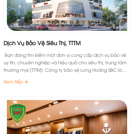
Dịch Vụ Bảo Vệ Siêu Thị, TTTM
Bạn đang tìm kiếm một đơn vị cung cấp dịch vụ bảo vệ
uy tín, chuyên nghiệp và hiệu quả cho siêu thị, trung tâm
thương mại (TTTM). Công ty bảo vệ Long Hoàng SBC là
một trong những công ty bảo vệ hàng đầu tại Việt Nam,
Xem tiếp
chúng tôi chuyên cung cấp các dịch vụ bảo vệ cho các
đối tượng khác nhau, trong đó có dịch vụ bảo vệ siêu thị
– TTTM chuyên nghiệp.