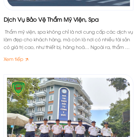
Dịch Vụ Bảo Vệ Thẩm Mỹ Viện, Spa
Thẩm mỹ viện, spa không chỉ là nơi cung cấp các dịch vụ
làm đẹp cho khách hàng, mà còn là nơi có nhiều tài sản
có giá trị cao, như thiết bị, hàng hoá… Ngoài ra, thẩm mỹ
viện cũng là nơi cần đảm bảo an ninh và sự riêng tư cho
Xem tiếp
khách hàng, bởi vì họ có thể bị quấy rối, xâm phạm hoặc
trộm cắp tài sản.