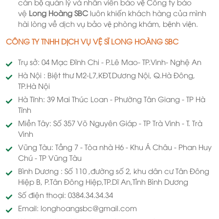
cán bộ quản lý và nhân viên bảo vệ Công ty bảo
vệ
Long Hoàng SBC
luôn khiến khách hàng của mình
hài lòng về dịch vụ bảo vệ phòng khám, bệnh viện.
CÔNG TY TNHH DỊCH VỤ VỆ SĨ LONG HOÀNG SBC
Trụ sở: 04 Mạc Đĩnh Chi - P.Lê Mao- TP.Vinh- Nghệ An
Hà Nội : Biệt thư M2-L7,KĐT,Dương Nội, Q.Hà Đông,
TP.Hà Nội
Hà Tĩnh: 39 Mai Thúc Loan - Phường Tân Giang - TP Hà
Tĩnh
Miền Tây: Số 357 Võ Nguyên Giáp - TP Trà Vinh - T. Trà
Vinh
Vũng Tàu: Tầng 7 - Tòa nhà H6 - Khu Á Châu - Phan Huy
Chú - TP Vũng Tàu
Bình Dương : Số 110 ,đường số 2, khu dân cư Tân Đông
Hiệp B, P.Tân Đông Hiệp,TP.Dĩ An,Tỉnh Bình Dương
Số điện thoại: 0384.34.34.34
Email: longhoangsbc@gmail.com