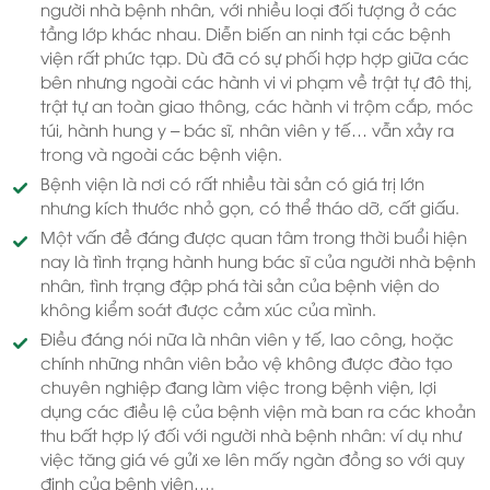
người nhà bệnh nhân, với nhiều loại đối tượng ở các
tầng lớp khác nhau. Diễn biến an ninh tại các bệnh
viện rất phức tạp. Dù đã có sự phối hợp hợp giữa các
bên nhưng ngoài các hành vi vi phạm về trật tự đô thị,
trật tự an toàn giao thông, các hành vi trộm cắp, móc
túi, hành hung y – bác sĩ, nhân viên y tế… vẫn xảy ra
trong và ngoài các bệnh viện.
Bệnh viện là nơi có rất nhiều tài sản có giá trị lớn
nhưng kích thước nhỏ gọn, có thể tháo dỡ, cất giấu.
Một vấn đề đáng được quan tâm trong thời buổi hiện
nay là tình trạng hành hung bác sĩ của người nhà bệnh
nhân, tình trạng đập phá tài sản của bệnh viện do
không kiểm soát được cảm xúc của mình.
Điều đáng nói nữa là nhân viên y tế, lao công, hoặc
chính những nhân viên bảo vệ không được đào tạo
chuyên nghiệp đang làm việc trong bệnh viện, lợi
dụng các điều lệ của bệnh viện mà ban ra các khoản
thu bất hợp lý đối với người nhà bệnh nhân: ví dụ như
việc tăng giá vé gửi xe lên mấy ngàn đồng so với quy
định của bệnh viện….