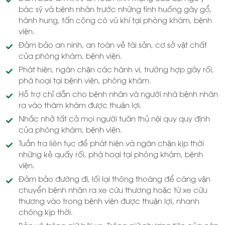
bác sỹ và bệnh nhân trước những tình huống gây gổ,
hành hung, tấn công có vũ khí tại phòng khám, bệnh
viện.
Đảm bảo an ninh, an toàn về tài sản, cơ sở vật chất
của phòng khám, bệnh viện.
Phát hiện, ngăn chặn các hành vi, trường hợp gây rối,
phá hoại tại bệnh viện, phòng khám.
Hỗ trợ chỉ dẫn cho bệnh nhân và người nhà bệnh nhân
ra vào thăm khám được thuận lợi.
Nhắc nhở tất cả mọi người tuân thủ nội quy quy định
của phòng khám, bệnh viện.
Tuần tra liên tục để phát hiện và ngăn chặn kịp thời
những kẻ quấy rối, phá hoại tại phòng khám, bệnh
viện.
Đảm bảo đường đi, lối lại thông thoáng để cáng vận
chuyển bệnh nhân ra xe cứu thương hoặc từ xe cứu
thương vào trong bệnh viện được thuận lợi, nhanh
chóng kịp thời.
Bảo vệ trông giữ bãi xe. Trông giữ phương tiện của cán