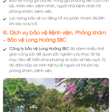
bộ, nhân viên, bệnh nhân, người nhà bệnh nhân tới
phòng khám, bệnh viện.
Lực lượng bảo vệ cơ động hỗ trợ phản nhanh 24/24h
khi xảy ra sự cố.
III. Dịch vụ bảo vệ Bệnh viện, Phòng khám
– Bảo vệ
Long Hoàng SBC
Công ty bảo vệ Long Hoàng SBC
đã dành nhiều thời
gian công sức để quan sát, nghiên cứu thực tế tại
mục tiêu để triển khai phương án bảo vệ hiệu quả. Từ
đó đảm bảo an ninh trật tự về người và tài sản tại
phòng khám, bệnh viện.