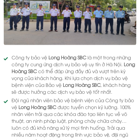
Công ty bảo vệ
Long Hoàng SBC
là một trong những
công ty cung ứng dịch vụ bảo vệ uy tín ở Hà Nội.
Long
Hoàng SBC
có thể đáp ứng đầy đủ và vượt trên kỳ
vọng của khách hàng. Khi lựa chọn dịch vụ bảo vệ
bệnh viện của Bảo vệ
Long Hoàng SBC
, khách hàng
sẽ được hưởng các dịch vụ bảo vệ tốt nhất.
Đội ngũ nhân viên bảo vệ bệnh viện của Công ty bảo
vệ
Long Hoàng SBC
được tuyển chọn kỹ lưỡng. 100%
nhân viên trải qua các khóa đào tạo liên tục về võ
thuật, an ninh pháp luật, phòng cháy chữa cháy…
luôn có đủ khả năng xử lý mọi tình huống. Trải qua
nhiều năm hoạt động trong lĩnh vực bảo vệ, đội ngũ