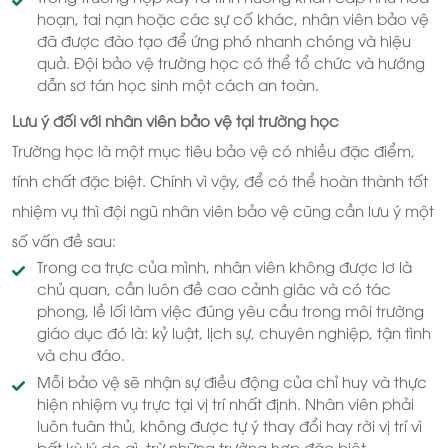
hoạn, tai nạn hoặc các sự cố khác, nhân viên bảo vệ
đã được đào tạo để ứng phó nhanh chóng và hiệu
quả. Đội bảo vệ trường học có thể tổ chức và hướng
dẫn sơ tán học sinh một cách an toàn.
Lưu ý đối với nhân viên bảo vệ tại trường học
Trường học là một mục tiêu bảo vệ có nhiều đặc điểm,
tính chất đặc biệt. Chính vì vậy, để có thể hoàn thành tốt
nhiệm vụ thì đội ngũ nhân viên bảo vệ cũng cần lưu ý một
số vấn đề sau:
Trong ca trực của mình, nhân viên không được lơ là
chủ quan, cần luôn đề cao cảnh giác và có tác
phong, lề lối làm việc đúng yêu cầu trong môi trường
giáo dục đó là: kỷ luật, lịch sự, chuyên nghiệp, tận tình
và chu đáo.
Mỗi bảo vệ sẽ nhận sự điều động của chỉ huy và thực
hiện nhiệm vụ trực tại vị trí nhất định. Nhân viên phải
luôn tuân thủ, không được tự ý thay đổi hay rời vị trí vì
bất kỳ lý do gì, trừ những trường hợp đặc biệt.