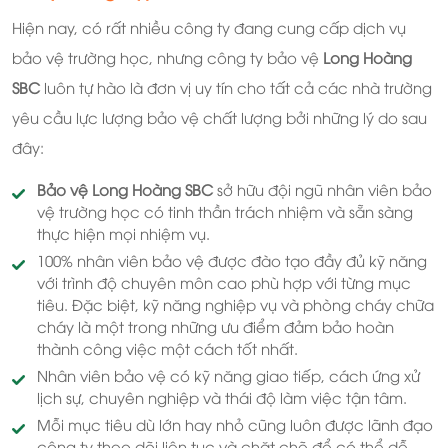
Hiện nay, có rất nhiều công ty đang cung cấp dịch vụ
bảo vệ trường học, nhưng công ty bảo vệ
Long Hoàng
SBC
luôn tự hào là đơn vị uy tín cho tất cả các nhà trường
yêu cầu lực lượng bảo vệ chất lượng bởi những lý do sau
đây:
Bảo vệ Long Hoàng SBC
sở hữu đội ngũ nhân viên bảo
vệ trường học có tinh thần trách nhiệm và sẵn sàng
thực hiện mọi nhiệm vụ.
100% nhân viên bảo vệ được đào tạo đầy đủ kỹ năng
với trình độ chuyên môn cao phù hợp với từng mục
tiêu. Đặc biệt, kỹ năng nghiệp vụ và phòng cháy chữa
cháy là một trong những ưu điểm đảm bảo hoàn
thành công việc một cách tốt nhất.
Nhân viên bảo vệ có kỹ năng giao tiếp, cách ứng xử
lịch sự, chuyên nghiệp và thái độ làm việc tận tâm.
Mỗi mục tiêu dù lớn hay nhỏ cũng luôn được lãnh đạo
công ty theo dõi liên tục và chặt chẽ để có thể dễ