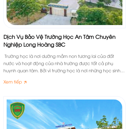
Dịch Vụ Bảo Vệ Trường Học An Tâm Chuyên
Nghiệp Long Hoàng SBC
Trường học là nơi dưỡng mầm non tương lai của đất
nước và hoạt động của nhà trường được tất cả phụ
huynh quan tâm. Bởi vì trường học là nơi những học sinh
đang độ tuổi phát triển dễ bị thành phần xấu dụ dỗ. Do
Xem tiếp
đó, dịch vụ bảo vệ trường học chuyên nghiệp của công
ty dịch vụ bảo vệ Long Hoàng SBC chính là sự lựa chọn
hàng đầu của nhà trường để đảm bảo an ninh trật tự, tạo
sự an tâm cho học sinh và phụ huynh khi đưa con đi học.