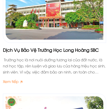
Dịch Vụ Bảo Vệ Trường Học Long Hoàng SBC
Trường học là nơi nuôi dưỡng tương lai của đất nước, là
nơi học tập, rèn luyện và giao lưu của hàng triệu học sinh,
sinh viên. Vì vậy, việc đảm bảo an ninh, an toàn cho
trường học là một trong những nhiệm vụ quan trọng và
Xem tiếp
cấp thiết. Công ty bảo vệ Long Hoàng SBC tự hào là đơn
vị hàng đầu trong lĩnh vực cung cấp dịch vụ bảo vệ
trường học, với đội ngũ nhân viên chuyên nghiệp, tận tâm
và có trách nhiệm.