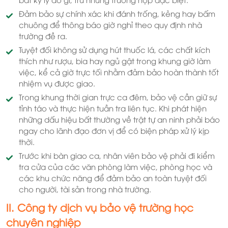
Đảm bảo sự chính xác khi đánh trống, kẻng hay bấm
chuông để thông báo giờ nghỉ theo quy định nhà
trường đề ra.
Tuyệt đối không sử dụng hút thuốc lá, các chất kích
thích như rượu, bia hay ngủ gật trong khung giờ làm
việc, kể cả giờ trực tối nhằm đảm bảo hoàn thành tốt
nhiệm vụ được giao.
Trong khung thời gian trực ca đêm, bảo vệ cần giữ sự
tỉnh táo và thực hiện tuần tra liên tục. Khi phát hiện
những dấu hiệu bất thường về trật tự an ninh phải báo
ngay cho lãnh đạo đơn vị để có biện pháp xử lý kịp
thời.
Trước khi bàn giao ca, nhân viên bảo vệ phải đi kiểm
tra cửa của các văn phòng làm việc, phòng học và
các khu chức năng để đảm bảo an toàn tuyệt đối
cho người, tài sản trong nhà trường.
II. Công ty dịch vụ bảo vệ trường học
chuyên nghiệp