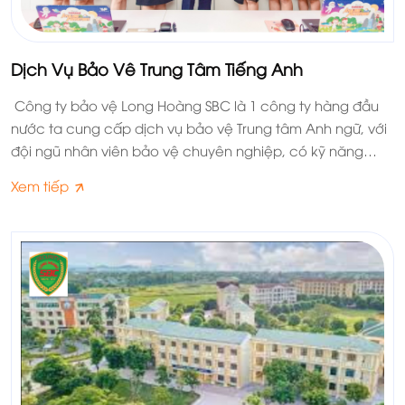
Dịch Vụ Bảo Vê Trung Tâm Tiếng Anh
Công ty bảo vệ Long Hoàng SBC là 1 công ty hàng đầu
nước ta cung cấp dịch vụ bảo vệ Trung tâm Anh ngữ, với
đội ngũ nhân viên bảo vệ chuyên nghiệp, có kỹ năng
nghề nghiệp cao, cộng với kinh nghiệm lâu năm sẽ mang
Xem tiếp
đế cho quý khách hàng và các học sinh tại trung tâm
Anh ngữ sự an toàn, an tâm, và thoải mái nhất, giúp bạn
tập trung giải quyết những việc chính của mình.