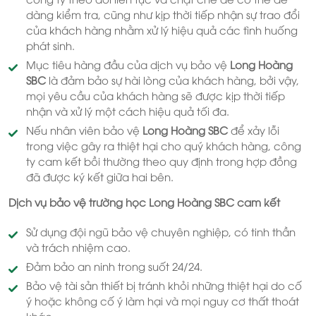
dàng kiểm tra, cũng như kịp thời tiếp nhận sự trao đổi
của khách hàng nhằm xử lý hiệu quả các tình huống
phát sinh.
Mục tiêu hàng đầu của dịch vụ bảo vệ
Long Hoàng
SBC
là đảm bảo sự hài lòng của khách hàng, bởi vậy,
mọi yêu cầu của khách hàng sẽ được kịp thời tiếp
nhận và xử lý một cách hiệu quả tối đa.
Nếu nhân viên bảo vệ
Long Hoàng SBC
để xảy lỗi
trong việc gây ra thiệt hại cho quý khách hàng, công
ty cam kết bồi thường theo quy định trong hợp đồng
đã được ký kết giữa hai bên.
Dịch vụ bảo vệ trường học Long Hoàng SBC cam kết
Sử dụng đội ngũ bảo vệ chuyên nghiệp, có tinh thần
và trách nhiệm cao.
Đảm bảo an ninh trong suốt 24/24.
Bảo vệ tài sản thiết bị tránh khỏi những thiệt hại do cố
ý hoặc không cố ý làm hại và mọi nguy cơ thất thoát
khác.