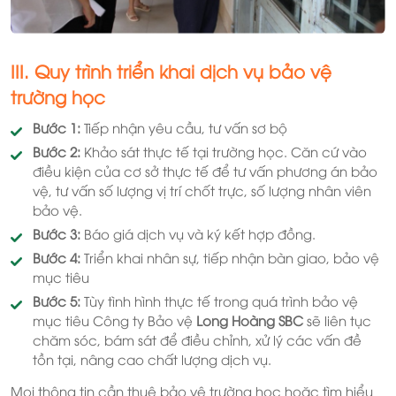
III. Quy trình triển khai dịch vụ bảo vệ
trường học
Bước 1:
Tiếp nhận yêu cầu, tư vấn sơ bộ
Bước 2:
Khảo sát thực tế tại trường học. Căn cứ vào
điều kiện của cơ sở thực tế để tư vấn phương án bảo
vệ, tư vấn số lượng vị trí chốt trực, số lượng nhân viên
bảo vệ.
Bước 3:
Báo giá dịch vụ và ký kết hợp đồng.
Bước 4:
Triển khai nhân sự, tiếp nhận bàn giao, bảo vệ
mục tiêu
Bước 5:
Tùy tình hình thực tế trong quá trình bảo vệ
mục tiêu Công ty Bảo vệ
Long Hoàng SBC
sẽ liên tục
chăm sóc, bám sát để điều chỉnh, xử lý các vấn đề
tồn tại, nâng cao chất lượng dịch vụ.
Mọi thông tin cần thuê bảo vệ trường học hoặc tìm hiểu