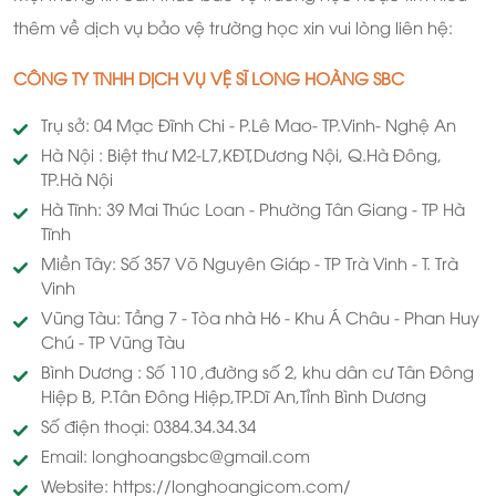
thêm về dịch vụ bảo vệ trường học xin vui lòng liên hệ:
CÔNG TY TNHH DỊCH VỤ VỆ SĨ LONG HOÀNG SBC
Trụ sở: 04 Mạc Đĩnh Chi - P.Lê Mao- TP.Vinh- Nghệ An
Hà Nội : Biệt thư M2-L7,KĐT,Dương Nội, Q.Hà Đông,
TP.Hà Nội
Hà Tĩnh: 39 Mai Thúc Loan - Phường Tân Giang - TP Hà
Tĩnh
Miền Tây: Số 357 Võ Nguyên Giáp - TP Trà Vinh - T. Trà
Vinh
Vũng Tàu: Tầng 7 - Tòa nhà H6 - Khu Á Châu - Phan Huy
Chú - TP Vũng Tàu
Bình Dương : Số 110 ,đường số 2, khu dân cư Tân Đông
Hiệp B, P.Tân Đông Hiệp,TP.Dĩ An,Tỉnh Bình Dương
Số điện thoại: 0384.34.34.34
Email: longhoangsbc@gmail.com
Website: https://longhoangicom.com/